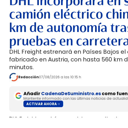
DHL incorporará en 
camión eléctrico chi
km de autonomía tra
pruebas en carreter
DHL Freight estrenará en Países Bajos el
fabricado en Austria, con hasta 560 km 
minutos.
Redacción
07/08/2026 a las 10:15 h
Añadir
CadenaDeSuministro.es
como fuent
Mantente informado con las últimas noticias de actuali
ACTIVAR AHORA
DHL Freight pondrá en servicio en septiembre 
fabricado en Europa por
SuperPanther,
despué