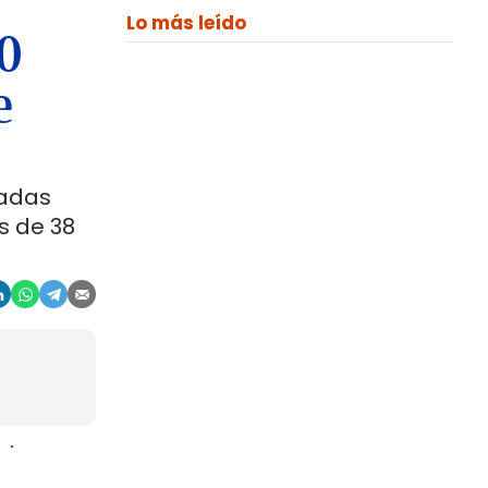
Lo más leído
00
e
ladas
s de 38
aje
gosto. La