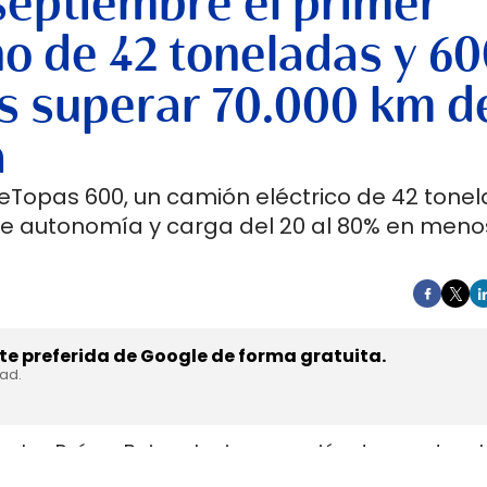
septiembre el primer
no de 42 toneladas y 6
s superar 70.000 km d
a
 eTopas 600, un camión eléctrico de 42 tone
de autonomía y carga del 20 al 80% en meno
e preferida de Google de forma gratuita.
dad.
en los Países Bajos el primer camión de gran tonel
s de trasladar la unidad desde Austria durante a