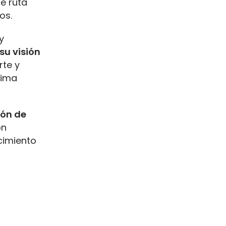
de ruta
os.
y
su visión
rte y
xima
ón de
́n
ecimiento