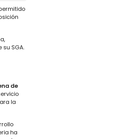
 permitido
sición
a,
e su SGA.
ena de
servicio
ara la
rollo
eria ha