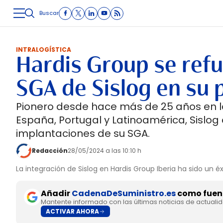
Buscar
LOGÍSTICA
INMOLOGÍSTICA
INTRALOGÍSTICA
CARRETE
INTRALOGÍSTICA
Hardis Group se refue
SGA de Sislog en su p
Pionero desde hace más de 25 años en la
España, Portugal y Latinoamérica, Sislo
implantaciones de su SGA.
Redacción
28/05/2024 a las 10:10 h
La integración de Sislog en Hardis Group Iberia ha sido un éx
Añadir
CadenaDeSuministro.es
como fuent
Mantente informado con las últimas noticias de actuali
ACTIVAR AHORA