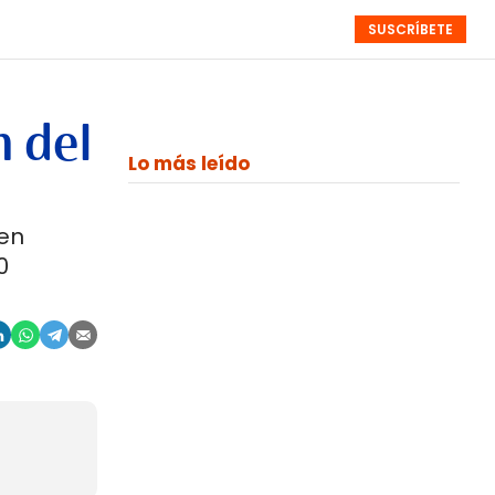
SUSCRÍBETE
RESÚMENES
NISTAS
MONOGRÁFICOS
EVENTOS
SEMANALES
n del
Lo más leído
 en
0