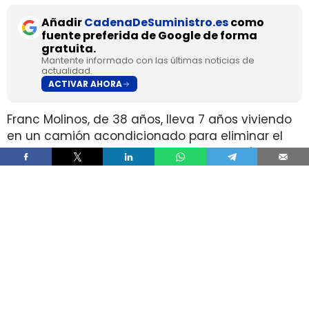
Añadir
CadenaDeSuministro.es
como
fuente preferida de Google de forma
gratuita.
Mantente informado con las últimas noticias de
actualidad.
ACTIVAR AHORA
Franc Molinos, de 38 años, lleva 7 años viviendo
en un camión acondicionado para eliminar el
alquiler y recortar sus gastos fijos. El vehículo
incorpora cocina, dormitorio, espacio de
almacenamiento, sistema de acumulación de
agua y paneles solares para generar
electricidad.
El ahorro en vivienda ha cambiado por completo
su estructura de gasto, pero no ha borrado las
exigencias diarias de esa fórmula. Molinos
afirma que dejó de pagar alquiler y luz y que