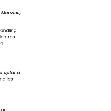
 Menzies,
andling;
ientras
en
a optar a
 a las
tar