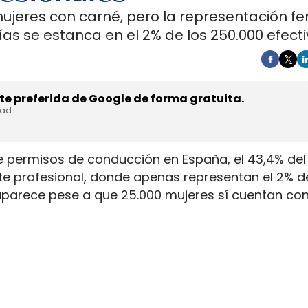
mujeres con carné, pero la representación f
as se estanca en el 2% de los 250.000 efecti
e preferida de Google de forma gratuita.
dad.
e permisos de conducción en España, el 43,4% del 
rte profesional, donde apenas representan el 2% d
aparece pese a que 25.000 mujeres sí cuentan con
. La capacidad legal para incorporarse existe en u
ientras la actividad mantiene jornadas y arranque
y la permanencia en la conducción de mercancía