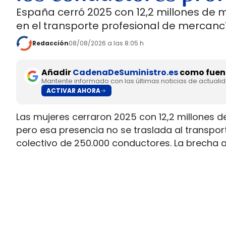
España cerró 2025 con 12,2 millones de 
en el transporte profesional de mercancí
Redacción
08/08/2026 a las 8:05 h
Añadir
CadenaDeSuministro.es
como fuent
Mantente informado con las últimas noticias de actuali
ACTIVAR AHORA
Las mujeres cerraron 2025 con 12,2 millones d
pero esa presencia no se traslada al transpo
colectivo de 250.000 conductores. La brecha 
permiso necesario para trabajar al volante.
Ahí está la principal contradicción del sector
muy superior a la presencia real en cabina, m
semana que siguen condicionando la entrada 