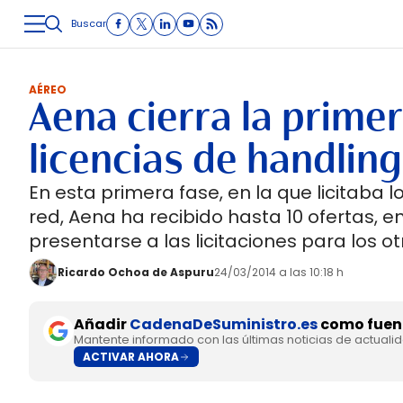
Buscar
LOGÍSTICA
INMOLOGÍSTICA
INTRALOGÍSTICA
CARRETE
AÉREO
Aena cierra la prime
licencias de handling
En esta primera fase, en la que licitaba 
red, Aena ha recibido hasta 10 ofertas, en
presentarse a las licitaciones para los o
Ricardo Ochoa de Aspuru
24/03/2014 a las 10:18 h
Añadir
CadenaDeSuministro.es
como fuent
Mantente informado con las últimas noticias de actuali
ACTIVAR AHORA