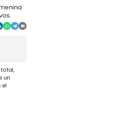
emenina
vos.
total,
e un
 el
na escala
s de
s.