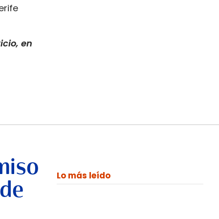
erife
icio, en
miso
Lo más leído
 de