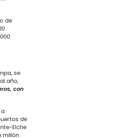
io de
00
.000
ampa, se
l año,
eros, con
 a
puertos de
ante-Elche
millón