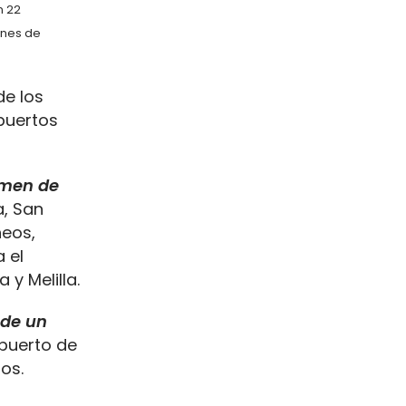
n 22
ones de
de los
opuertos
lumen de
a, San
neos,
a el
y Melilla.
 de un
opuerto de
os.