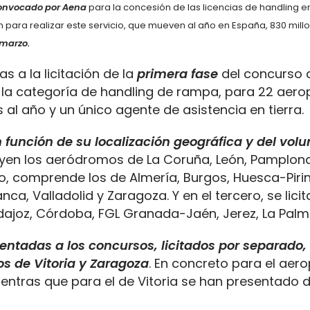
 convocado por Aena
para la concesión de las licencias de handling e
ón para realizar este servicio, que mueven al año en España, 830 mill
 marzo.
 a la licitación de la
primera fase
del concurso 
en la categoría de handling de rampa, para 22 aer
al año y un único agente de asistencia en tierra.
función de su localización geográfica y del vo
ncluyen los aeródromos de La Coruña, León, Pamplon
ndo, comprende los de Almería, Burgos, Huesca-Piri
a, Valladolid y Zaragoza. Y en el tercero, se licit
ajoz, Córdoba, FGL Granada-Jaén, Jerez, La Palma 
sentadas a los concursos, licitados por separado,
s de Vitoria y Zaragoza
. En concreto para el aer
entras que para el de Vitoria se han presentado d