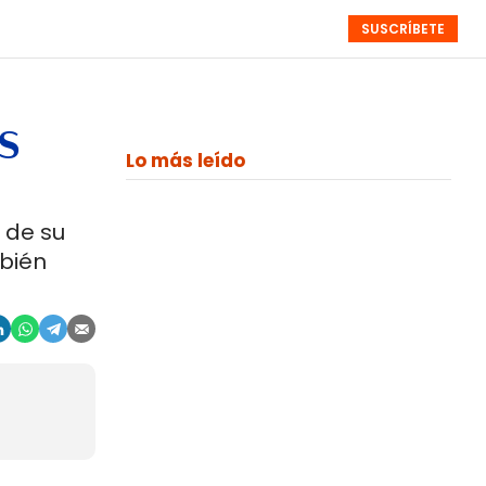
SUSCRÍBETE
RESÚMENES
NISTAS
MONOGRÁFICOS
EVENTOS
SEMANALES
s
Lo más leído
 de su
mbién