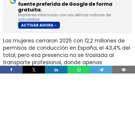
fuente preferida de Google de forma
gratuita.
Mantente informado con las últimas noticias de
actualidad.
ACTIVAR AHORA
Las mujeres cerraron 2025 con 12,2 millones de
permisos de conducción en España, el 43,4% del
total, pero esa presencia no se traslada al
transporte profesional, donde apenas
representan el 2% de un colectivo de 250.000
conductores. La brecha aparece pese a que
25.000 mujeres sí cuentan con el permiso
necesario para trabajar al volante.
Ahí está la principal contradicción del sector. La
capacidad legal para incorporarse existe en una
escala muy superior a la presencia real en
cabina, mientras la actividad mantiene
jornadas y arranques de semana que siguen