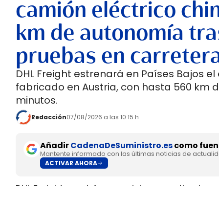
camión eléctrico chi
km de autonomía tra
pruebas en carreter
DHL Freight estrenará en Países Bajos el
fabricado en Austria, con hasta 560 km 
minutos.
Redacción
07/08/2026 a las 10:15 h
Añadir
CadenaDeSuministro.es
como fuent
Mantente informado con las últimas noticias de actuali
ACTIVAR AHORA
DHL Freight pondrá en servicio en septiembre 
fabricado en Europa por
SuperPanther,
despué
tractora salió de la línea de montaje final de S