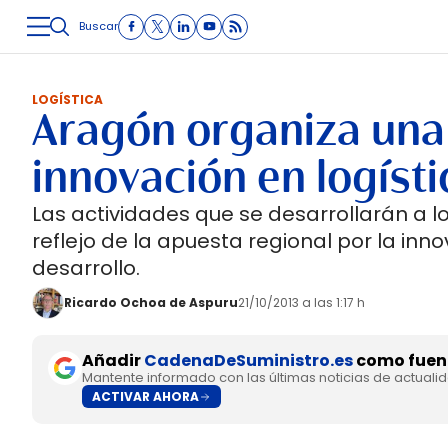
Buscar
LOGÍSTICA
INMOLOGÍSTICA
INTRALOGÍSTICA
CARRETE
LOGÍSTICA
Aragón organiza un
innovación en logísti
Las actividades que se desarrollarán a lo
reflejo de la apuesta regional por la in
desarrollo.
Ricardo Ochoa de Aspuru
21/10/2013 a las 1:17 h
Añadir
CadenaDeSuministro.es
como fuent
Mantente informado con las últimas noticias de actuali
ACTIVAR AHORA