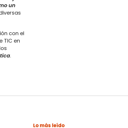
omo un
 diversas
ión con el
e TIC en
los
tica
.
Lo más leído