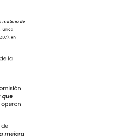
n materia de
), única
ZLC), en
 de la
Comisión
a que
e operan
 de
la mejora