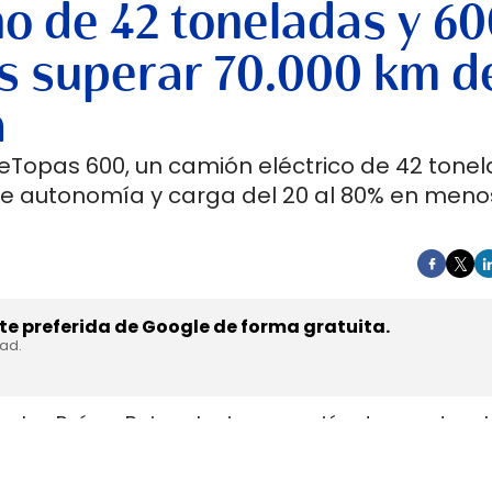
no de 42 toneladas y 6
s superar 70.000 km d
a
 eTopas 600, un camión eléctrico de 42 tone
de autonomía y carga del 20 al 80% en meno
e preferida de Google de forma gratuita.
dad.
en los Países Bajos el primer camión de gran tonel
s de trasladar la unidad desde Austria durante a
teyr Automotive el 27 de julio,
en la planta de Stey