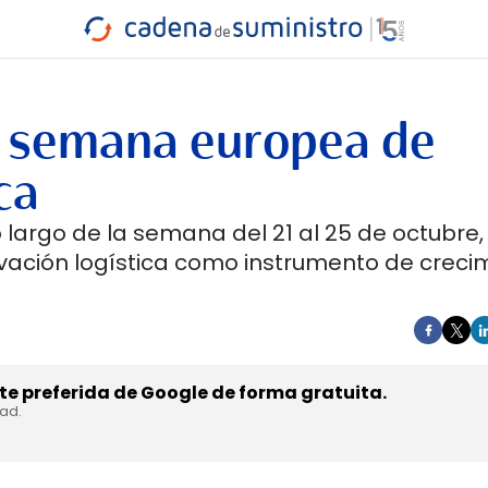
INDUSTRIA
RA
MARÍTIMO
INTERMODAL
PROTAGO
CARRETERA
a semana europea de
ca
 largo de la semana del 21 al 25 de octubre,
novación logística como instrumento de creci
e preferida de Google de forma gratuita.
dad.