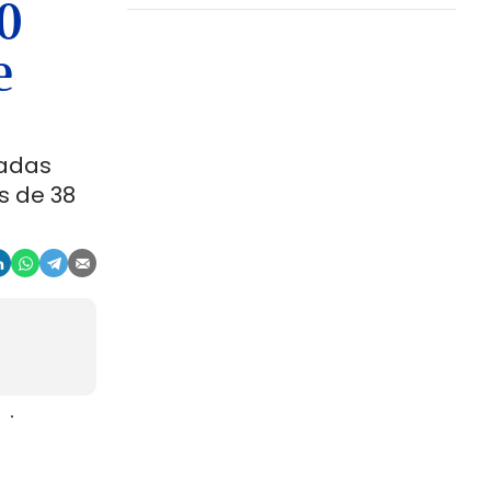
00
e
ladas
s de 38
aje
gosto. La
r, en