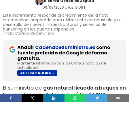
Ricardo Ochoa de Aspuru
06/08/2026 a las 13:09 h
Este incremento responde al crecimiento de la flota
internacional preparada para utilizar este combustible y al
desarrollo de nuevas infraestructuras y servicios de
bunkering en los puertos españoles.
Foto: Cadena de Suministro
Añadir
CadenaDeSuministro.es
como
fuente preferida de Google de forma
gratuita.
Mantente informado con las últimas noticias de
actualidad.
ACTIVAR AHORA
El suministro de
gas natural licuado a buques en
los puertos españoles superó los 8,1 TWh
durante 2025
, un volumen que multiplica por
más de cuatro el registrado apenas dos años
antes, según los datos recopilados por Gasnam.
La energía suministrada, que incluye tanto GNL