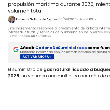
propulsión marítima durante 2025, mient
volumen total.
Ricardo Ochoa de Aspuru
06/08/2026 a las 13:09 h
Este incremento responde al crecimiento de la flota interna
infraestructuras y servicios de bunkering en los puertos es
Foto: Cadena de Suministro
Añadir
CadenaDeSuministro.es
como fuent
Mantente informado con las últimas noticias de actuali
ACTIVAR AHORA
El suministro de
gas natural licuado a buques
2025
, un volumen que multiplica por más de c
datos recopilados por Gasnam. La energía sum
renovable, equivaldría aproximadamente a
ll
Este incremento responde al crecimiento de la 
combustible y al desarrollo de
nuevas infraes