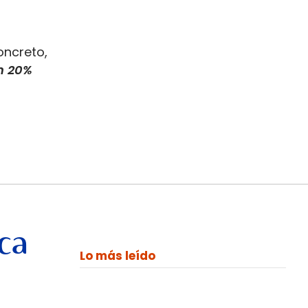
oncreto,
n 20%
ca
Lo más leído