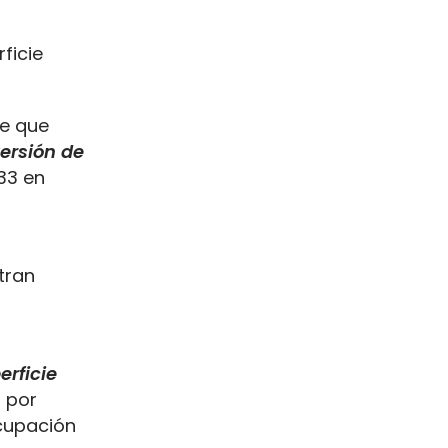
ficie
de que
ersión de
33 en
tran
erficie
% por
cupación