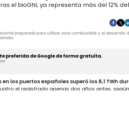
ras el bioGNL ya representa más del 12% del
cional preparada para utilizar este combustible y al desarrollo
pañoles.
e preferida de Google de forma gratuita.
dad.
 en los puertos españoles superó los 8,1 TWh du
uatro el registrado apenas dos años antes, según
inistrada, que incluye tanto GNL de origen fósil 
enar el depósito de 16 millones de automóviles
.
flota internacional preparada para utilizar este
tructuras y servicios de bunkering
en los puertos