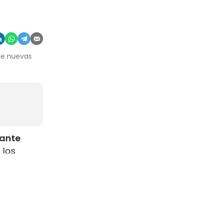
 de nuevas
rante
 los
como