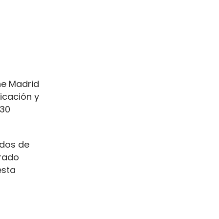
ne Madrid
icación y
 30
dos de
trado
esta