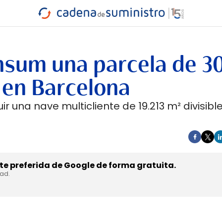
INDUSTRIA
RA
MARÍTIMO
INTERMODAL
PROTAGO
CARRETERA
sum una parcela de 30
o en Barcelona
 una nave multicliente de 19.213 m² divisibl
e preferida de Google de forma gratuita.
dad.