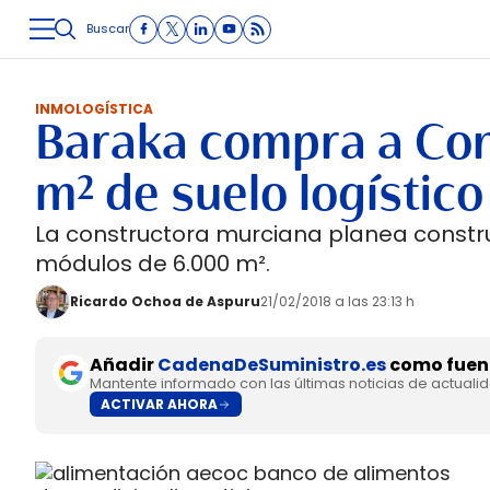
Buscar
LOGÍSTICA
INMOLOGÍSTICA
INTRALOGÍSTICA
CARRETE
INMOLOGÍSTICA
Baraka compra a Con
m² de suelo logístic
La constructora murciana planea construir
módulos de 6.000 m².
Ricardo Ochoa de Aspuru
21/02/2018 a las 23:13 h
Añadir
CadenaDeSuministro.es
como fuent
Mantente informado con las últimas noticias de actuali
ACTIVAR AHORA