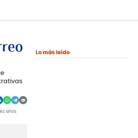
rreo
Lo más leído
de
trativas
iez años