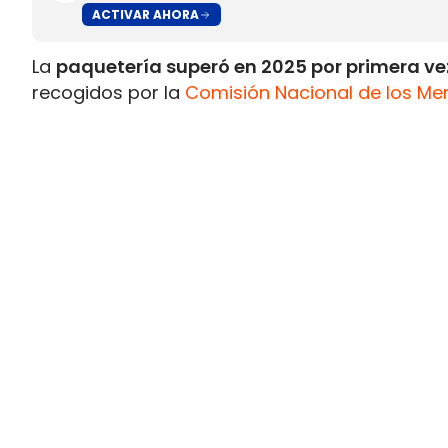
ACTIVAR AHORA
La
paquetería superó en 2025 por primera vez
recogidos por la
Comisión Nacional de los Me
Postal 2025.
Durante el pasado ejercicio se contabilizaron
2024 y un 148% por encima del volumen regist
En sentido contrario, los
envíos postales trad
1.164 millones de cartas, tarjetas postales, n
directa.
Este volumen representa
la mitad del regist
correspondiente a 2015
, confirmando el progr
crecimiento de las compras por internet.
La paquetería eleva sus ingresos