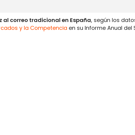
 al correo tradicional en España
, según los dato
rcados y la Competencia
en su Informe Anual del 
1.335 millones de envíos de paquetería
, un 10% m
rado en 2019.
icionales descendieron un 8% anual
, hasta situa
otificaciones administrativas y comunicaciones de 
rado en 2019 y aproximadamente la tercera parte
esivo retroceso del correo convencional frente al
 un 10%