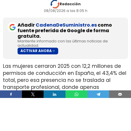
Redacción
08/08/2026 a las 8:05 h
Añadir
CadenaDeSuministro.es
como
fuente preferida de Google de forma
gratuita.
Mantente informado con las últimas noticias de
actualidad.
ACTIVAR AHORA
Las mujeres cerraron 2025 con 12,2 millones de
permisos de conducción en España, el 43,4% del
total, pero esa presencia no se traslada al
transporte profesional, donde apenas
representan el 2% de un colectivo de 250.000
conductores. La brecha aparece pese a que
25.000 mujeres sí cuentan con el permiso
necesario para trabajar al volante.
Ahí está la principal contradicción del sector. La