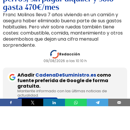
gasta 470€/mes
Franc Molinos lleva 7 años viviendo en un camión y
asegura haber eliminado buena parte de sus gastos
habituales. Pero vivir sobre ruedas también tiene
costes: combustible, comida, mantenimiento y otros
desembolsos que dejan una cifra mensual
sorprendente.
Redacción
09/08/2026 a las 10:10 h
Añadir
CadenaDeSuministro.es
como
fuente preferida de Google de forma
gratuita.
Mantente informado con las últimas noticias de
actualidad.
ACTIVAR AHORA
Franc Molinos, de 38 años, lleva 7 años viviendo
en un camión acondicionado para eliminar el
alquiler y recortar sus gastos fijos. El vehículo