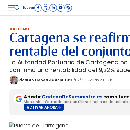
Buscar
LOGÍSTICA
INMOLOGÍSTICA
INTRALOGÍSTICA
CARRETE
MARÍTIMO
Cartagena se reafir
rentable del conjunt
La Autoridad Portuaria de Cartagena ha 
confirma una rentabilidad del 9,22% super
Ricardo Ochoa de Aspuru
20/07/2015 a las 23:35 h
Añadir
CadenaDeSuministro.es
como fuent
Mantente informado con las últimas noticias de actuali
ACTIVAR AHORA