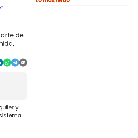
Lo más leído
r
parte de
mida,
uiler y
 sistema
s