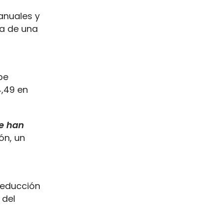
anuales y
ta de una
be
4,49 en
se han
ón, un
reducción
 del