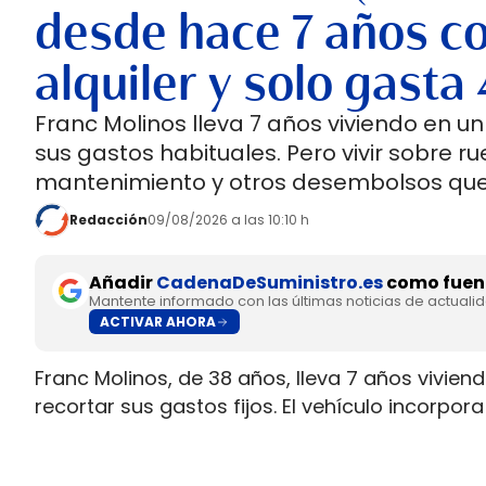
desde hace 7 años co
alquiler y solo gast
Franc Molinos lleva 7 años viviendo en 
sus gastos habituales. Pero vivir sobre 
mantenimiento y otros desembolsos que
Redacción
09/08/2026 a las 10:10 h
Añadir
CadenaDeSuministro.es
como fuent
Mantente informado con las últimas noticias de actuali
ACTIVAR AHORA
Franc Molinos, de 38 años, lleva 7 años vivien
recortar sus gastos fijos. El vehículo incorp
de acumulación de agua y paneles solares par
El ahorro en vivienda ha cambiado por comple