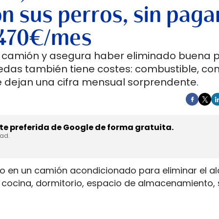
n sus perros, sin paga
a 470€/mes
un camión y asegura haber eliminado buena 
ruedas también tiene costes: combustible, co
 dejan una cifra mensual sorprendente.
e preferida de Google de forma gratuita.
dad.
do en un camión acondicionado para eliminar el alq
ora cocina, dormitorio, espacio de almacenamiento,
a generar electricidad.
to su estructura de gasto, pero no ha borrado la