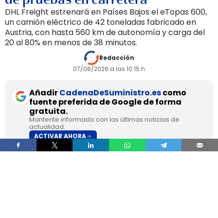
DHL Freight estrenará en Países Bajos el eTopas 600,
un camión eléctrico de 42 toneladas fabricado en
Austria, con hasta 560 km de autonomía y carga del
20 al 80% en menos de 38 minutos.
Redacción
07/08/2026 a las 10:15 h
Añadir
CadenaDeSuministro.es
como
fuente preferida de Google de forma
gratuita.
Mantente informado con las últimas noticias de
actualidad.
ACTIVAR AHORA
DHL Freight pondrá en servicio en septiembre en
los Países Bajos el primer camión de gran
tonelaje fabricado en Europa por
SuperPanther,
después de trasladar la unidad desde Austria
durante agosto. La tractora salió de la línea de