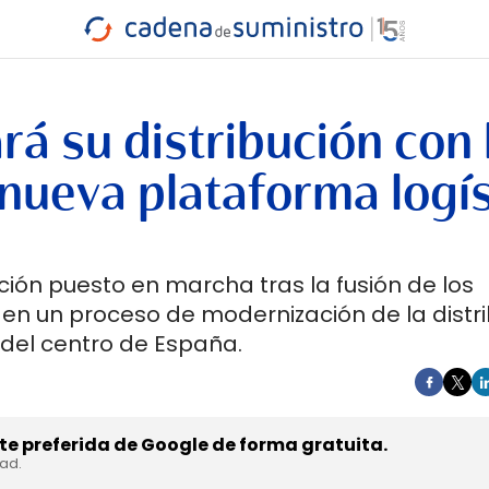
INDUSTRIA
RA
MARÍTIMO
INTERMODAL
PROTAGO
CARRETERA
á su distribución con 
nueva plataforma logís
ión puesto en marcha tras la fusión de los
n un proceso de modernización de la distr
 del centro de España.
e preferida de Google de forma gratuita.
dad.