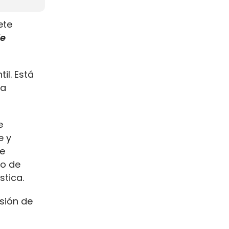
ete
de
il. Está
la
e
e y
ue
yo de
stica.
usión de