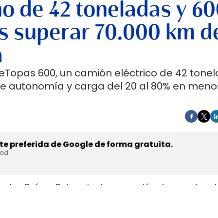
no de 42 toneladas y 6
s superar 70.000 km d
a
 eTopas 600, un camión eléctrico de 42 tone
de autonomía y carga del 20 al 80% en meno
e preferida de Google de forma gratuita.
dad.
en los Países Bajos el primer camión de gran tonel
s de trasladar la unidad desde Austria durante a
teyr Automotive el 27 de julio,
en la planta de Stey