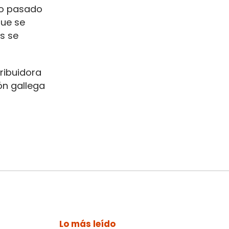
ño pasado
que se
s se
ribuidora
ón gallega
Lo más leído