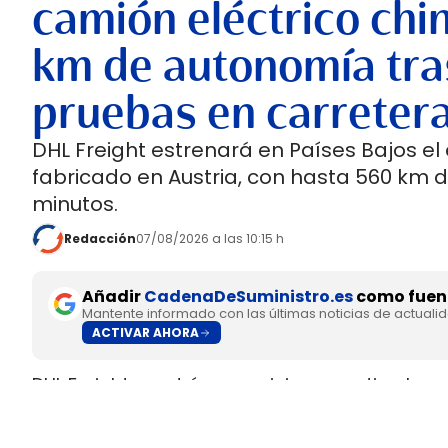
camión eléctrico chi
km de autonomía tra
pruebas en carreter
DHL Freight estrenará en Países Bajos el
fabricado en Austria, con hasta 560 km 
minutos.
Redacción
07/08/2026 a las 10:15 h
Añadir
CadenaDeSuministro.es
como fuent
Mantente informado con las últimas noticias de actuali
ACTIVAR AHORA
DHL Freight pondrá en servicio en septiembre 
fabricado en Europa por
SuperPanther,
despué
tractora salió de la línea de montaje final de S