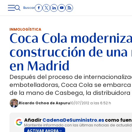
Buscar
LOGÍSTICA
INMOLOGÍSTICA
INTRALOGÍSTICA
CARRETE
INMOLOGÍSTICA
Coca Cola modernizar
construcción de una 
en Madrid
Después del proceso de internacionalizac
embotelladoras, Coca Cola se embarca e
de la mano de Casbega, la distribuidora
Ricardo Ochoa de Aspuru
10/07/2012 a las 6:52 h
Añadir
CadenaDeSuministro.es
como fuent
Mantente informado con las últimas noticias de actuali
ACTIVAR AHORA