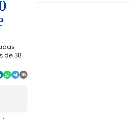
00
e
ladas
s de 38
aje
gosto. La
r, en