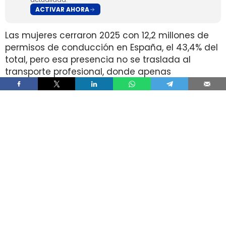
ACTIVAR AHORA
Las mujeres cerraron 2025 con 12,2 millones de
permisos de conducción en España, el 43,4% del
total, pero esa presencia no se traslada al
transporte profesional, donde apenas
representan el 2% de un colectivo de 250.000
conductores. La brecha aparece pese a que
25.000 mujeres sí cuentan con el permiso
necesario para trabajar al volante.
Ahí está la principal contradicción del sector. La
capacidad legal para incorporarse existe en una
escala muy superior a la presencia real en
cabina, mientras la actividad mantiene
jornadas y arranques de semana que siguen
condicionando la entrada y la permanencia en
la conducción de mercancías.