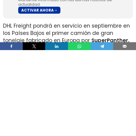
actualidad.
ACTIVAR AHORA
DHL Freight pondrá en servicio en septiembre en
los Países Bajos el primer camión de gran
tonelaje fabricado en Europa por
SuperPanther,
después de trasladar la unidad desde Austria
durante agosto. La tractora salió de la línea de
montaje final de Steyr Automotive el 27 de julio,
en la planta de Steyr, en Austria
.
El movimiento llega con una doble lectura
industrial y operativa. SuperPanther es una
empresa china fundada en 2022
, pero su eTopas
600 para el mercado europeo se ensambla en
Austria con socios industriales del continente y
ya ha realizado tests en rutas reales antes de su
comercialización.