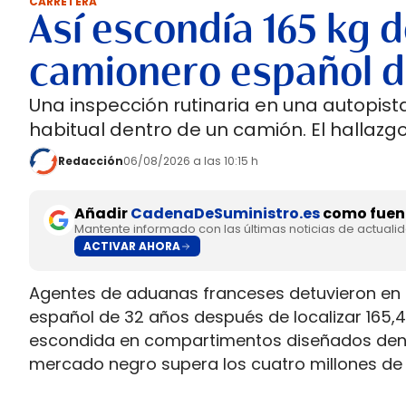
CARRETERA
Así escondía 165 kg d
camionero español d
Una inspección rutinaria en una autopi
habitual dentro de un camión. El hallazgo
Redacción
06/08/2026 a las 10:15 h
Añadir
CadenaDeSuministro.es
como fuent
Mantente informado con las últimas noticias de actuali
ACTIVAR AHORA
Agentes de aduanas franceses detuvieron en l
español de 32 años después de localizar 165,42
escondida en compartimentos diseñados dentro
mercado negro supera los cuatro millones de 
El caso añade un detalle que complica los cont