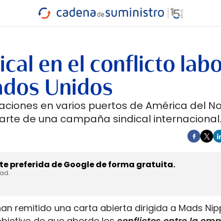
INDUSTRIA
RA
MARÍTIMO
INTERMODAL
PROTAGO
CARRETERA
cal en el conflicto labo
tados Unidos
ciones en varios puertos de América del No
parte de una campaña sindical internacional
e preferida de Google de forma gratuita.
dad.
an remitido una carta abierta dirigida a Mads Nipp
objetivo de que aborde los
conflictos entre la emp