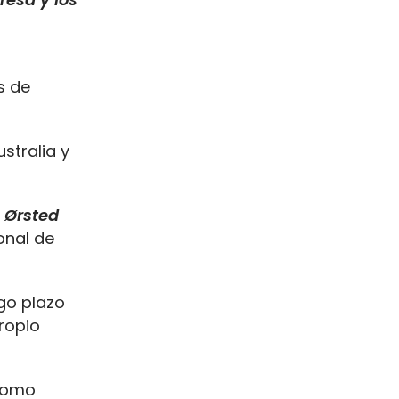
s de
stralia y
 Ørsted
onal de
go plazo
ropio
 como