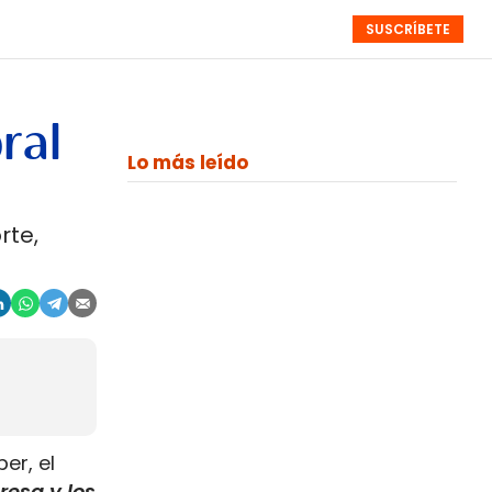
SUSCRÍBETE
RESÚMENES
NISTAS
MONOGRÁFICOS
EVENTOS
SEMANALES
ral
Lo más leído
rte,
.
er, el
resa y los