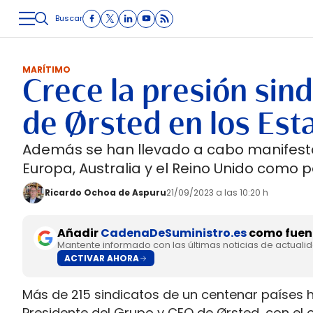
Buscar
LOGÍSTICA
INMOLOGÍSTICA
INTRALOGÍSTICA
CARRETE
MARÍTIMO
Crece la presión sindi
de Ørsted en los Es
Además se han llevado a cabo manifesta
Europa, Australia y el Reino Unido como 
Ricardo Ochoa de Aspuru
21/09/2023 a las 10:20 h
Añadir
CadenaDeSuministro.es
como fuent
Mantente informado con las últimas noticias de actuali
ACTIVAR AHORA
Más de 215 sindicatos de un centenar países h
Presidente del Grupo y CEO de Ørsted, con el 