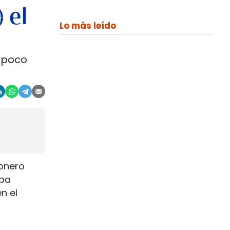
 el
Lo más leído
 poco
ionero
iba
n el
una carga