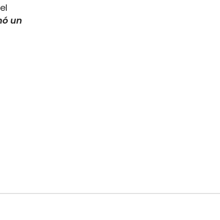
el
mó un