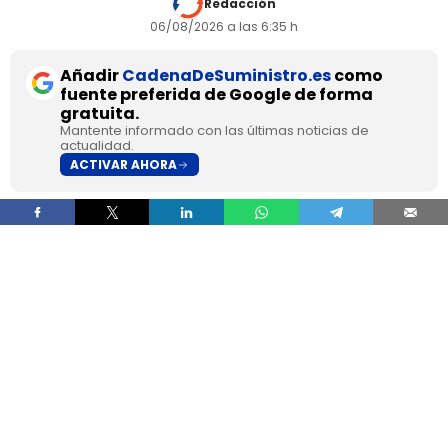
Redacción
06/08/2026 a las 6:35 h
Añadir
CadenaDeSuministro.es
como
fuente preferida de Google de forma
gratuita.
Mantente informado con las últimas noticias de
actualidad.
ACTIVAR AHORA
Donald Trump ha lanzado Freedom Hauliers, un
programa con el que
la Casa Blanca quiere
cubrir vacantes en el transporte por carretera
con veteranos militares y, al mismo tiempo,
endurecer los controles sobre conductores
comerciales extranjeros
. La medida acelera el
acceso a la licencia de conducir comercial, la
CDL, para quienes ya manejaron vehículos
pesados en el ejército y amplía las facilidades
de entrada para quienes acaban de dejar el