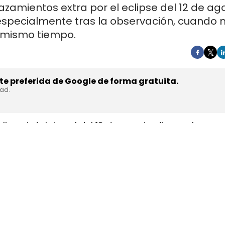
azamientos extra por el eclipse del 12 de ag
 especialmente tras la observación, cuando 
 mismo tiempo.
e preferida de Google de forma gratuita.
dad.
lipse total de sol del 12 de agosto dispare los
 de mejor visibilidad, en plena temporada alta de
entre el 30% y el 100%, con entre 400.000 y 1,5 mi
apenas unos minutos y un retorno masivo en muy
as que muchos conductores usan para acercarse a
nes, paradas improvisadas, distracciones al vola