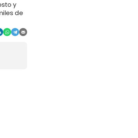
osto y
miles de
 verano.
llones de
 poco
 los
nte y más