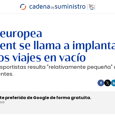
INDUSTRIA
RA
MARÍTIMO
INTERMODAL
PROTAGO
CARRETERA
 europea
nt se llama a implant
os viajes en vacío
sportistas resulta "relativamente pequeña" 
entes.
e preferida de Google de forma gratuita.
dad.