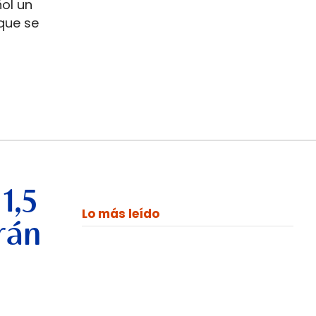
ñol un
que se
1,5
Lo más leído
rán