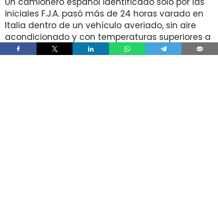
Un camionero español identificado solo por las
iniciales F.J.A. pasó más de 24 horas varado en
Italia dentro de un vehículo averiado, sin aire
acondicionado y con temperaturas superiores a
42°C, después de que la empresa le ordenara
seguir circulando pese a haber comunicado la
incidencia. El conductor acabó en el hospital por
golpe de calor e hipertensión tras la avería
registrada el 23 de julio de 2026 cerca de
Ontígola.
La secuencia deja una tensión inmediata en la
operativa del transporte internacional. El
vehículo no estaba en condiciones normales de
marcha por un fallo en el filtro de partículas,
pero la asistencia en carretera no se activó a
tiempo y el trayecto continuó a velocidad
reducida hasta una gasolinera sin servicios
básicos.