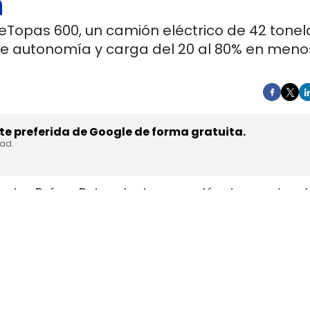
a
 eTopas 600, un camión eléctrico de 42 tone
de autonomía y carga del 20 al 80% en meno
e preferida de Google de forma gratuita.
dad.
en los Países Bajos el primer camión de gran tonel
s de trasladar la unidad desde Austria durante a
teyr Automotive el 27 de julio,
en la planta de Stey
strial y operativa. SuperPanther es una
empresa 
el mercado europeo se ensambla en Austria con s