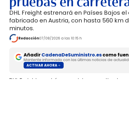
pruebas en carreter
DHL Freight estrenará en Países Bajos el
fabricado en Austria, con hasta 560 km 
minutos.
Redacción
07/08/2026 a las 10:15 h
Añadir
CadenaDeSuministro.es
como fuent
Mantente informado con las últimas noticias de actuali
ACTIVAR AHORA
DHL Freight pondrá en servicio en septiembre 
fabricado en Europa por
SuperPanther,
despué
tractora salió de la línea de montaje final de S
Austria
.
El movimiento llega con una doble lectura indu
fundada en 2022
, pero su eTopas 600 para 