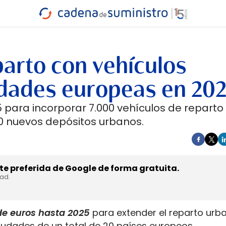
INDUSTRIA
RA
MARÍTIMO
INTERMODAL
PROTAGO
CARRETERA
arto con vehículos
udades europeas en 20
5 para incorporar 7.000 vehículos de reparto
80 nuevos depósitos urbanos.
e preferida de Google de forma gratuita.
dad.
de euros hasta 2025
para extender el reparto urb
udades de un total de 20 países europeos.