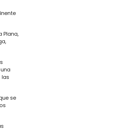
inente
a Plana,
ga,
os
r una
 las
 que se
tos
as