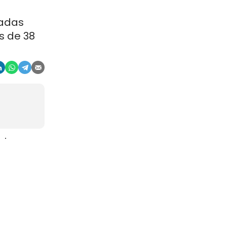
ladas
s de 38
aje
gosto. La
r, en
china
ocios