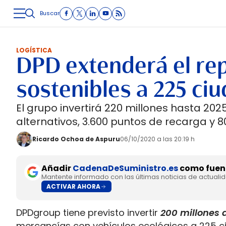
Buscar
LOGÍSTICA
INMOLOGÍSTICA
INTRALOGÍSTICA
CARRETE
LOGÍSTICA
DPD extenderá el rep
sostenibles a 225 ci
El grupo invertirá 220 millones hasta 202
alternativos, 3.600 puntos de recarga y 
Ricardo Ochoa de Aspuru
06/10/2020 a las 20:19 h
Añadir
CadenaDeSuministro.es
como fuent
Mantente informado con las últimas noticias de actuali
ACTIVAR AHORA
DPDgroup tiene previsto invertir
200 millones 
mercancías con vehículos ecológicos a 225 ci