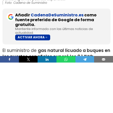
Foto: Cadena de Suministro
Añadir
CadenaDeSuministro.es
como
fuente preferida de Google de forma
gratuita.
Mantente informado con las últimas noticias de
actualidad.
ACTIVAR AHORA
El suministro de
gas natural licuado a buques en
los puertos españoles superó los 8,1 TWh
durante 2025
, un volumen que multiplica por
más de cuatro el registrado apenas dos años
antes, según los datos recopilados por Gasnam.
La energía suministrada, que incluye tanto GNL
de origen fósil como renovable, equivaldría
aproximadamente a
llenar el depósito de 16
millones de automóviles
.
Este incremento responde al crecimiento de la