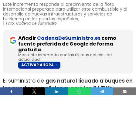
Este incremento responde al crecimiento de la flota
internacional preparada para utilizar este combustible y al
desarrollo de nuevas infraestructuras y servicios de
bunkering en los puertos españoles.
Foto: Cadena de Suministro
Añadir
CadenaDeSuministro.es
como
fuente preferida de Google de forma
gratuita.
Mantente informado con las últimas noticias de
actualidad.
ACTIVAR AHORA
El suministro de
gas natural licuado a buques en
los puertos españoles superó los 8,1 TWh
durante 2025
, un volumen que multiplica por
más de cuatro el registrado apenas dos años
antes, según los datos recopilados por Gasnam.
La energía suministrada, que incluye tanto GNL
de origen fósil como renovable, equivaldría
aproximadamente a
llenar el depósito de 16