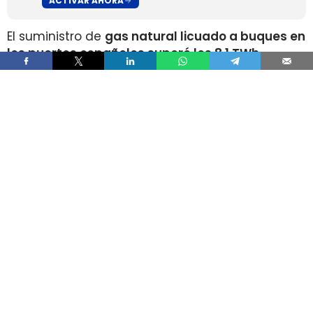
ACTIVAR AHORA
El suministro de
gas natural licuado a buques en
los puertos españoles superó los 8,1 TWh
durante 2025
, un volumen que multiplica por
más de cuatro el registrado apenas dos años
antes, según los datos recopilados por Gasnam.
La energía suministrada, que incluye tanto GNL
de origen fósil como renovable, equivaldría
aproximadamente a
llenar el depósito de 16
millones de automóviles
.
Este incremento responde al crecimiento de la
flota internacional preparada para utilizar este
combustible y al desarrollo de
nuevas
infraestructuras y servicios de bunkering
en los
puertos españoles. Gasnam considera que esta
evolución está consolidando a España como
uno de los principales enclaves europeos para