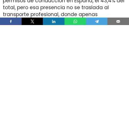
permisos de conducción en España, el 43,4% del
total, pero esa presencia no se traslada al
transporte profesional, donde apenas
representan el 2% de un colectivo de 250.000
conductores. La brecha aparece pese a que
25.000 mujeres sí cuentan con el permiso
necesario para trabajar al volante.
Ahí está la principal contradicción del sector. La
capacidad legal para incorporarse existe en una
escala muy superior a la presencia real en
cabina, mientras la actividad mantiene
jornadas y arranques de semana que siguen
condicionando la entrada y la permanencia en
la conducción de mercancías.
Solo 5.000 mujeres conducen
camiones pese a que 25.000 tienen
el permiso profesional