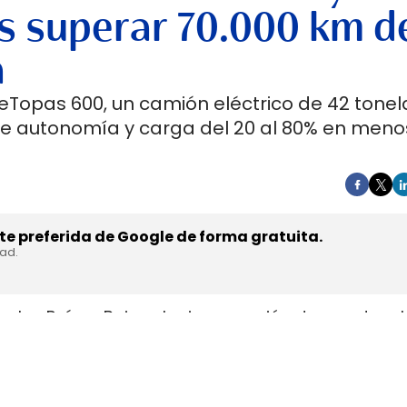
s superar 70.000 km d
a
 eTopas 600, un camión eléctrico de 42 tone
de autonomía y carga del 20 al 80% en meno
e preferida de Google de forma gratuita.
dad.
en los Países Bajos el primer camión de gran tonel
s de trasladar la unidad desde Austria durante a
teyr Automotive el 27 de julio,
en la planta de Stey