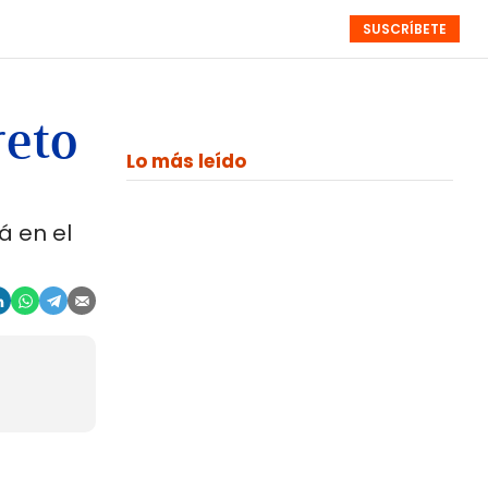
SUSCRÍBETE
RESÚMENES
NISTAS
MONOGRÁFICOS
EVENTOS
SEMANALES
reto
Lo más leído
á en el