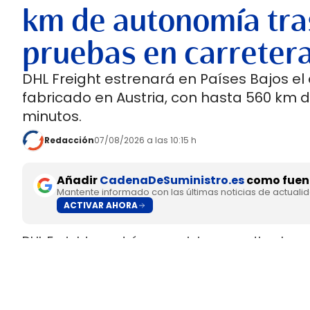
km de autonomía tra
pruebas en carreter
DHL Freight estrenará en Países Bajos el
fabricado en Austria, con hasta 560 km 
minutos.
Redacción
07/08/2026 a las 10:15 h
Añadir
CadenaDeSuministro.es
como fuent
Mantente informado con las últimas noticias de actuali
ACTIVAR AHORA
DHL Freight pondrá en servicio en septiembre 
fabricado en Europa por
SuperPanther,
despué
tractora salió de la línea de montaje final de S
Austria
.