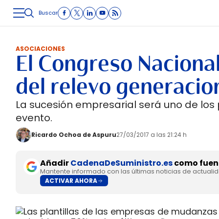
Buscar
LOGÍSTICA
INMOLOGÍSTICA
INTRALOGÍSTICA
CARRETE
ASOCIACIONES
El Congreso Nacional
del relevo generacio
La sucesión empresarial será uno de los 
evento.
Ricardo Ochoa de Aspuru
27/03/2017 a las 21:24 h
Añadir
CadenaDeSuministro.es
como fuent
Mantente informado con las últimas noticias de actuali
ACTIVAR AHORA