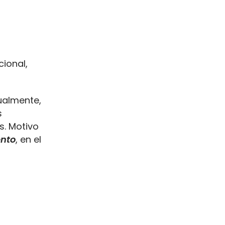
ional,
ualmente,
s
s. Motivo
ento
, en el