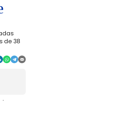
e
ladas
s de 38
aje
gosto. La
r, en