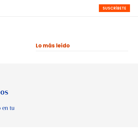
SUSCRÍBETE
RESÚMENES
NISTAS
MONOGRÁFICOS
EVENTOS
SEMANALES
Lo más leído
los
 en tu