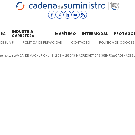
INDUSTRIA
ERA
MARÍTIMO
INTERMODAL
PROTAGO
CARRETERA
ADESUM?
POLÍTICA DE PRIVACIDAD
CONTACTO
POLÍTICA DE COOKIES
GITAL, SL
AVDA. DE MACHUPICHU 19, 209 - 28043 MADRID
917 16 19 38
INFO@CADENADESU