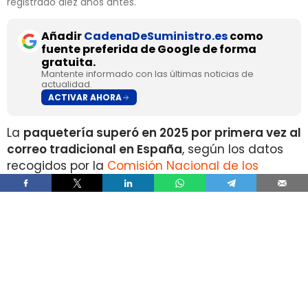
registrado diez años antes.
Añadir
CadenaDeSuministro.es
como
fuente preferida de Google de forma
gratuita.
Mantente informado con las últimas noticias de
actualidad.
ACTIVAR AHORA
La
paquetería superó en 2025 por primera vez al
correo tradicional en España
, según los datos
recogidos por la
Comisión Nacional de los
Mercados y la Competencia
en su Informe Anual
del Sector Postal 2025.
Durante el pasado ejercicio se contabilizaron
1.335 millones de envíos de paquetería
, un 10%
más que en 2024 y un 148% por encima del
volumen registrado en 2019.