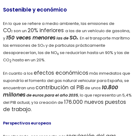
Sostenible y económico
En lo que se refiere a medio ambiente, las emisiones de
CO
20% inferiores
son un
a las de un vehículo de gasolina,
2
150 veces menores
SO
y
las de
.
En el transporte marítimo
x
las emisiones de SO
y de particulas prácticamente
x
desaparecerían, las de NO
se reducirían hasta un 90% y las de
x
CO
hasta en un 20%.
2
efectos económicos
En cuanto a los
más inmediatos que
supondría el fomento del gas natural vehicular para España, se
contribución al PIB
10.800
encuentran una
de unos
millones
de euros para el año 2035
, lo que representa un 5,4%
176.000 nuevos puestos
del PIB actual, y la creación de
de trabajo.
Perspectivas europeas