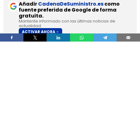
Añadir
CadenaDeSuministro.es
como
fuente preferida de Google de forma
gratuita.
Mantente informado con las últimas noticias de
actualidad.
ACTIVAR AHORA
DHL Freight pondrá en servicio en septiembre en
los Países Bajos el primer camión de gran
tonelaje fabricado en Europa por
SuperPanther,
después de trasladar la unidad desde Austria
durante agosto. La tractora salió de la línea de
montaje final de Steyr Automotive el 27 de julio,
en la planta de Steyr, en Austria
.
El movimiento llega con una doble lectura
industrial y operativa. SuperPanther es una
empresa china fundada en 2022
, pero su eTopas
600 para el mercado europeo se ensambla en
Austria con socios industriales del continente y