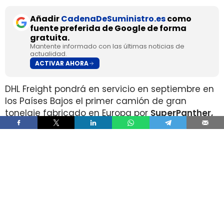
Añadir
CadenaDeSuministro.es
como
fuente preferida de Google de forma
gratuita.
Mantente informado con las últimas noticias de
actualidad.
ACTIVAR AHORA
DHL Freight pondrá en servicio en septiembre en
los Países Bajos el primer camión de gran
tonelaje fabricado en Europa por
SuperPanther,
después de trasladar la unidad desde Austria
durante agosto. La tractora salió de la línea de
montaje final de Steyr Automotive el 27 de julio,
en la planta de Steyr, en Austria
.
El movimiento llega con una doble lectura
industrial y operativa. SuperPanther es una
empresa china fundada en 2022
, pero su eTopas
600 para el mercado europeo se ensambla en