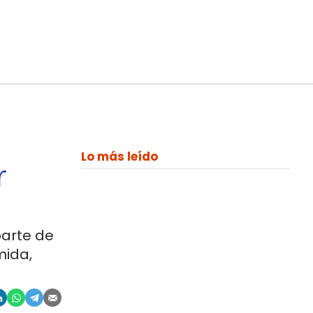
Lo más leído
r
parte de
mida,