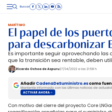
Buscar
LOGÍSTICA
INMOLOGÍSTICA
INTRALOGÍSTICA
CARRETE
MARÍTIMO
El papel de los puer
para descarbonizar 
Es importante seguir aprovechando las 
que la transición sea rentable, deben uti
Ricardo Ochoa de Aspuru
27/04/2022 a las 21:58 h
Añadir
CadenaDeSuministro.es
como fuent
Mantente informado con las últimas noticias de actuali
ACTIVAR AHORA
Con motivo del cierre del proyecto Core LNGas
regasificación españolas para el suministro d