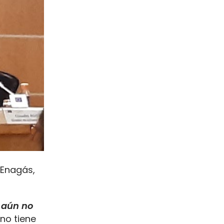
 Enagás,
e
aún no
no tiene