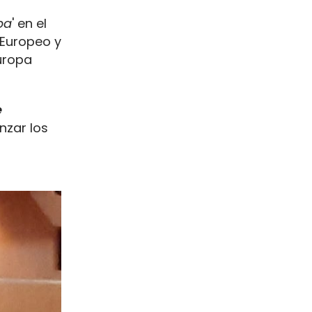
pa
' en el
 Europeo y
uropa
e
nzar los