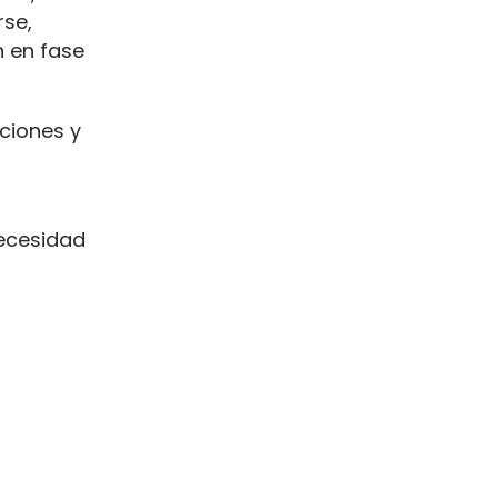
rse,
n en fase
ciones y
necesidad