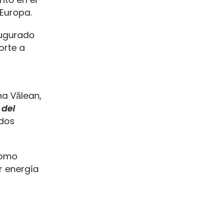
Europa.
augurado
orte a
na Vălean,
 del
ados
 como
r energía