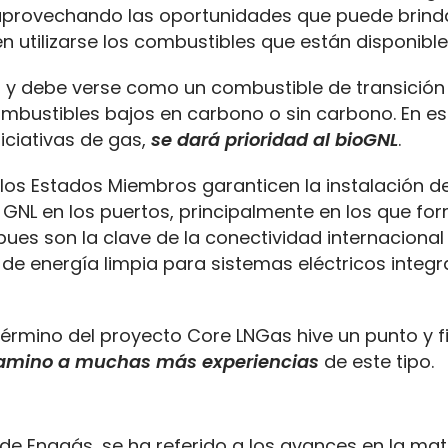
 aprovechando las oportunidades que puede brinda
n utilizarse los combustibles que están disponible
e, y debe verse como un combustible de transición
mbustibles bajos en carbono o sin carbono. En es
niciativas de gas,
se dará prioridad al bioGNL
.
 los Estados Miembros garanticen la instalación d
GNL en los puertos, principalmente en los que fo
ues son la clave de la conectividad internacional 
 de energía limpia para sistemas eléctricos integ
érmino del proyecto Core LNGas hive un punto y fi
 camino a muchas más experiencias
de este tipo.
de Enagás, se ha referido a los avances en la mat