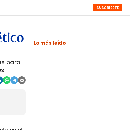
SUSCRÍBETE
RESÚMENES
NISTAS
MONOGRÁFICOS
EVENTOS
SEMANALES
tico
Lo más leído
es para
es.
nto en el