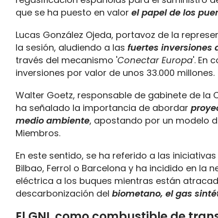
que se ha puesto en valor
el papel de los pu
Lucas González Ojeda, portavoz de la represe
la sesión, aludiendo a las
fuertes inversiones 
través del mecanismo '
Conectar Europa
'. En
inversiones por valor de unos 33.000 millones.
Walter Goetz, responsable de gabinete de la 
ha señalado la importancia de abordar
proye
medio ambiente
, apostando por un modelo de
Miembros.
En este sentido, se ha referido a las iniciati
Bilbao, Ferrol o Barcelona y ha incidido en l
eléctrica a los buques mientras están atracad
descarbonización del
biometano, el gas sinté
El GNL como combustible de trans