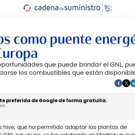
INDUSTRIA
RA
MARÍTIMO
INTERMODAL
PROTAGO
CARRETERA
tos como puente energé
Europa
oportunidades que puede brindar el GNL, pu
lizarse los combustibles que están disponibl
e preferida de Google de forma gratuita.
dad.
 hive, que ha permitido adaptar las plantas de
e GNL a buques, se ha celebrado en Madrid un eve