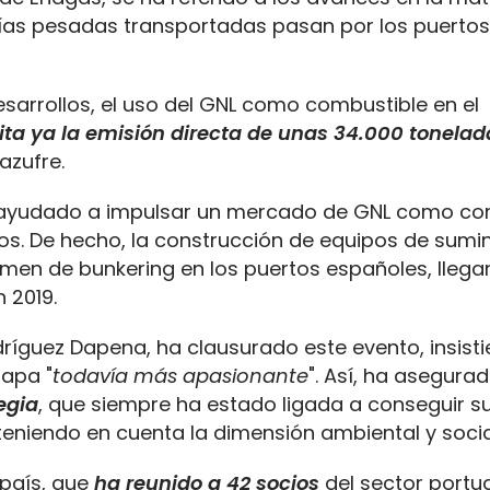
ías pesadas transportadas pasan por los puertos 
desarrollos, el uso del GNL como combustible en el
ita ya la emisión directa de unas 34.000 tonelad
azufre.
n ayudado a impulsar un mercado de GNL como co
os. De hecho, la construcción de equipos de sumin
men de bunkering en los puertos españoles, lleg
 2019.
odríguez Dapena, ha clausurado este evento, insist
tapa "
todavía más apasionante
". Así, ha asegura
egia
, que siempre ha estado ligada a conseguir s
eniendo en cuenta la dimensión ambiental y socia
país, que
ha reunido a 42 socios
del sector portua