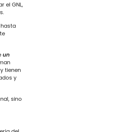
r el GNL,
s.
 hasta
te
e
un
rman
y tienen
rados y
nal, sino
eria del