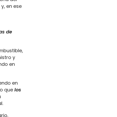
y, en ese
as de
mbustible,
istro y
ando en
iendo en
do que
los
u
l.
rio,