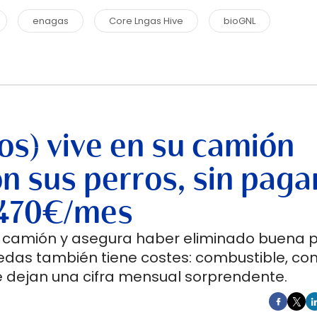
enagas
Core Lngas Hive
bioGNL
os) vive en su camión
n sus perros, sin paga
a 470€/mes
un camión y asegura haber eliminado buena 
ruedas también tiene costes: combustible, co
 dejan una cifra mensual sorprendente.