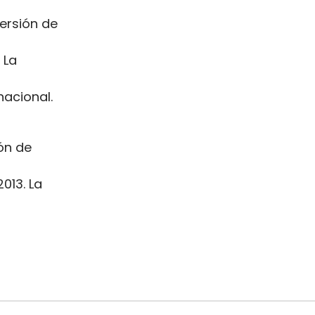
versión de
 La
acional.
ón de
013. La