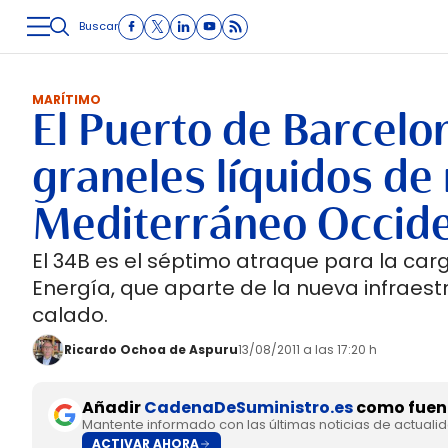
Buscar
LOGÍSTICA
INMOLOGÍSTICA
INTRALOGÍSTICA
CARRETE
MARÍTIMO
El Puerto de Barcelo
graneles líquidos de
Mediterráneo Occide
El 34B es el séptimo atraque para la car
Energía, que aparte de la nueva infraest
calado.
Ricardo Ochoa de Aspuru
13/08/2011 a las 17:20 h
Añadir
CadenaDeSuministro.es
como fuent
Mantente informado con las últimas noticias de actuali
ACTIVAR AHORA