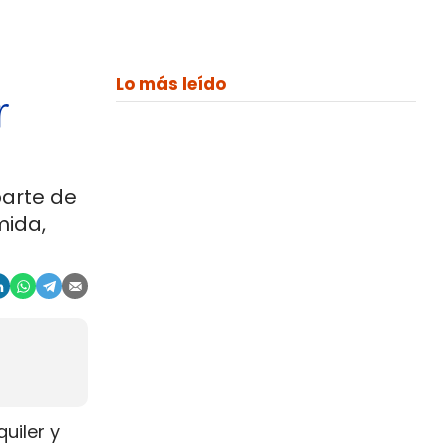
Lo más leído
r
parte de
mida,
uiler y