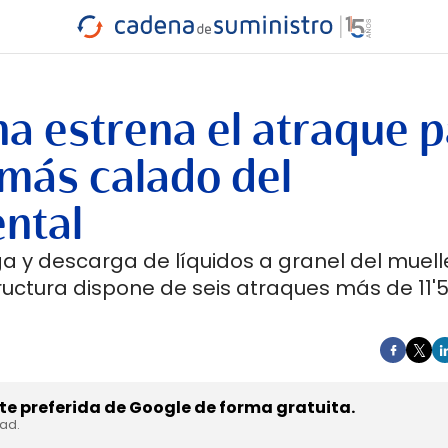
INDUSTRIA
RA
MARÍTIMO
INTERMODAL
PROTAGO
CARRETERA
na estrena el atraque 
 más calado del
ntal
ga y descarga de líquidos a granel del muell
ructura dispone de seis atraques más de 11'
e preferida de Google de forma gratuita.
dad.