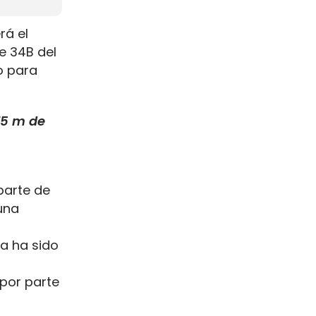
rá el
ue 34B del
o para
75 m de
Aparte de
una
ía ha sido
 por parte