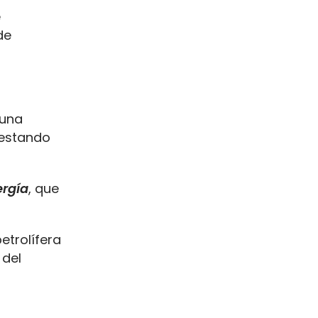
e
de
 una
 estando
ergía
, que
etrolífera
 del