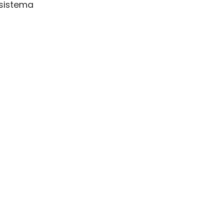
 sistema
s
 paga
e
 a sus
anc