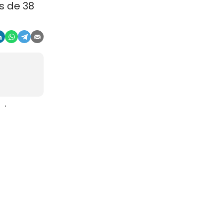
s de 38
aje
gosto. La
r, en
china
ocios
en la