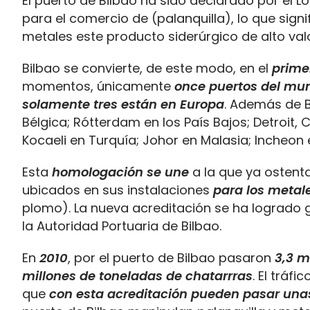
El puerto de Bilbao ha sido declarado por el
para el comercio de
(palanquilla), lo que sign
metales este producto siderúrgico de alto val
Bilbao se convierte, de este modo, en el
prime
momentos, únicamente
once puertos del mun
solamente tres están en Europa
. Además de B
Bélgica; Rótterdam en los País Bajos; Detroit,
Kocaeli en Turquía; Johor en Malasia; Incheon 
Esta
homologación se une
a la que ya ostent
ubicados en sus instalaciones
para los metale
plomo). La nueva acreditación se ha logrado g
la Autoridad Portuaria de Bilbao.
En
2010
, por el puerto de Bilbao pasaron
3,3 m
millones de toneladas de chatarrras
. El tráf
que
con esta acreditación pueden pasar una