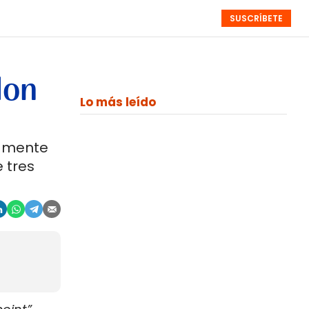
SUSCRÍBETE
RESÚMENES
NISTAS
MONOGRÁFICOS
EVENTOS
SEMANALES
don
Lo más leído
camente
 tres