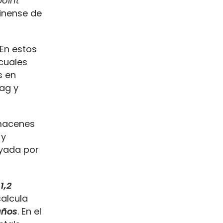
point”
dinense de
 En estos
cuales
s en
dag y
lmacenes
 y
oyada por
1,2
calcula
años
. En el