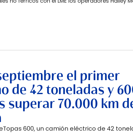
les no férricos con el LME los operadores Halley M
septiembre el primer
no de 42 toneladas y 6
s superar 70.000 km d
a
 eTopas 600, un camión eléctrico de 42 tone