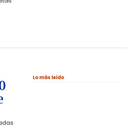
etals
Lo más leído
00
e
ladas