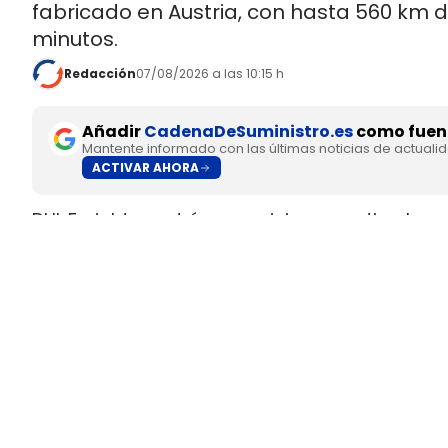
fabricado en Austria, con hasta 560 km 
minutos.
Redacción
07/08/2026 a las 10:15 h
Añadir
CadenaDeSuministro.es
como fuent
Mantente informado con las últimas noticias de actuali
ACTIVAR AHORA
DHL Freight pondrá en servicio en septiembre 
fabricado en Europa por
SuperPanther,
despué
tractora salió de la línea de montaje final de S
Austria
.
El movimiento llega con una doble lectura indu
fundada en 2022
, pero su eTopas 600 para 
industriales del continente y ya ha realizado t
DHL Freight lleva a los Países