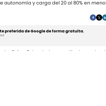
de autonomía y carga del 20 al 80% en meno
e preferida de Google de forma gratuita.
dad.
en los Países Bajos el primer camión de gran tonel
s de trasladar la unidad desde Austria durante a
teyr Automotive el 27 de julio,
en la planta de Stey
strial y operativa. SuperPanther es una
empresa 
el mercado europeo se ensambla en Austria con s
ests en rutas reales antes de su comercialización.
 Bajos una tractora probada antes 