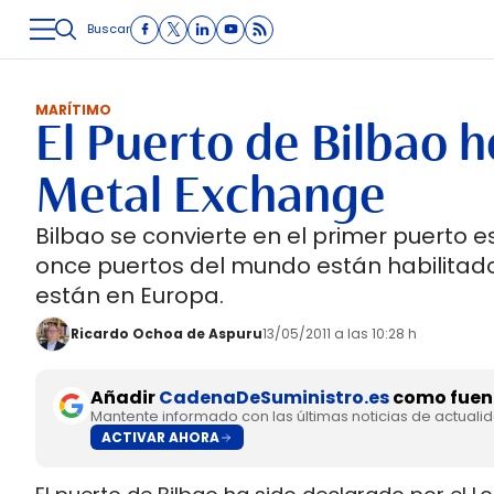
Buscar
LOGÍSTICA
INMOLOGÍSTICA
INTRALOGÍSTICA
CARRETE
MARÍTIMO
El Puerto de Bilbao
Metal Exchange
Bilbao se convierte en el primer puerto 
once puertos del mundo están habilitado
están en Europa.
Ricardo Ochoa de Aspuru
13/05/2011 a las 10:28 h
Añadir
CadenaDeSuministro.es
como fuent
Mantente informado con las últimas noticias de actuali
ACTIVAR AHORA