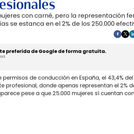
esionales
mujeres con carné, pero la representación f
as se estanca en el 2% de los 250.000 efecti
e preferida de Google de forma gratuita.
dad.
e permisos de conducción en España, el 43,4% del 
rte profesional, donde apenas representan el 2% d
aparece pese a que 25.000 mujeres sí cuentan con
. La capacidad legal para incorporarse existe en u
ientras la actividad mantiene jornadas y arranque
y la permanencia en la conducción de mercancía