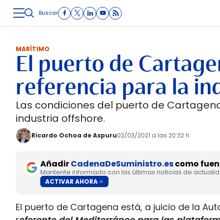
Buscar
LOGÍSTICA
INMOLOGÍSTICA
INTRALOGÍSTICA
CARRETE
MARÍTIMO
El puerto de Cartage
referencia para la in
Las condiciones del puerto de Cartagena 
industria offshore.
Ricardo Ochoa de Aspuru
02/03/2021 a las 20:32 h
Añadir
CadenaDeSuministro.es
como fuent
Mantente informado con las últimas noticias de actuali
ACTIVAR AHORA
El puerto de Cartagena está, a juicio de la Au
r
eferente del Mediterráneo para las platafor