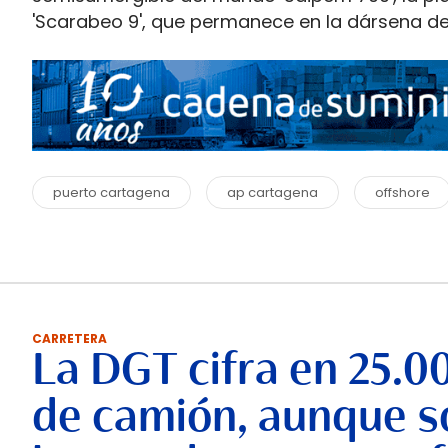
'Scarabeo 9', que permanece en la dársena d
puerto cartagena
ap cartagena
offshore
CARRETERA
La DGT cifra en 25.0
de camión, aunque so