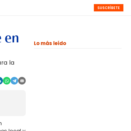
SUSCRÍBETE
RESÚMENES
NISTAS
MONOGRÁFICOS
EVENTOS
SEMANALES
e en
Lo más leído
ra la
n
es local y