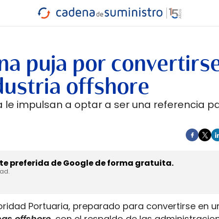
INDUSTRIA
RA
MARÍTIMO
INTERMODAL
PROTAGO
CARRETERA
na puja por convertirs
dustria offshore
le impulsan a optar a ser una referencia pa
e preferida de Google de forma gratuita.
dad.
toridad Portuaria, preparado para convertirse en u
mas offshore
, con el respaldo de las administracion