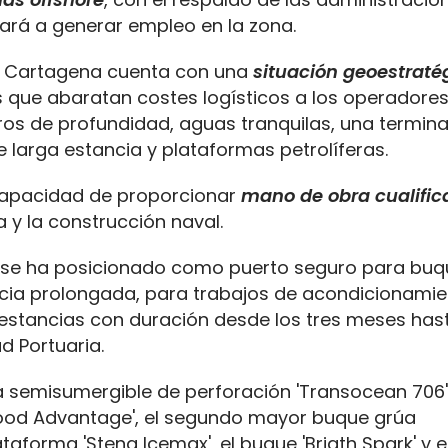
dará a generar empleo en la zona.
de Cartagena cuenta con una
situación geoestraté
s que abaratan costes logísticos a los operadores
ros de profundidad, aguas tranquilas, una termina
larga estancia y plataformas petrolíferas.
 capacidad de proporcionar
mano de obra cualifi
 y la construcción naval.
a se ha posicionado como puerto seguro para buq
ia prolongada, para trabajos de acondicionamie
n estancias con duración desde los tres meses has
d Portuaria.
a semisumergible de perforación 'Transocean 706'
twood Advantage', el segundo mayor buque grúa
aforma 'Stena Icemax', el buque 'Brigth Spark' y e