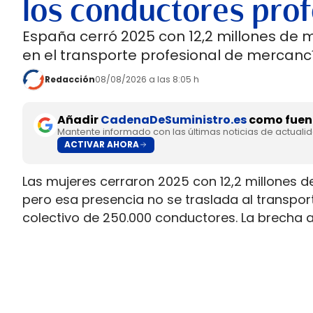
los conductores prof
España cerró 2025 con 12,2 millones de 
en el transporte profesional de mercancí
Redacción
08/08/2026 a las 8:05 h
Añadir
CadenaDeSuministro.es
como fuent
Mantente informado con las últimas noticias de actuali
ACTIVAR AHORA
Las mujeres cerraron 2025 con 12,2 millones d
pero esa presencia no se traslada al transpo
colectivo de 250.000 conductores. La brecha 
permiso necesario para trabajar al volante.
Ahí está la principal contradicción del sector
muy superior a la presencia real en cabina, m
semana que siguen condicionando la entrada 