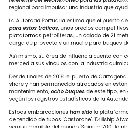
regional para impulsar una industria que ayu
La Autordad Portuaria estima que el puerto 
para estos tráficos
, unos precios competitivo
plataformas petrolíferas, un calado de 21 met
carga de proyecto y un muelle para buques de 
Así mismo, su área de influencia cuenta con
merced a sus vínculos con la industria química
Desde finales de 2018, el puerto de Cartagen
shore y han permanecido atracados en estanc
mantenimiento,
ocho buques
de este tipo, e
según los registros estadísticos de la Autorida
Estoas embarcaciones
han sido
la plataform
de tendido de tubos 'Castorone', 'Drillship A
semisumergible del mundo 'Saipem 700', la plat