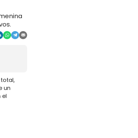
emenina
vos.
total,
e un
 el
na escala
s de
s.