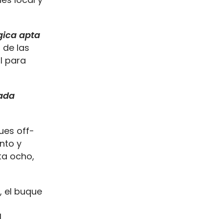
gica apta
 de las
l para
cada
ues off-
nto y
ta ocho,
, el buque
l