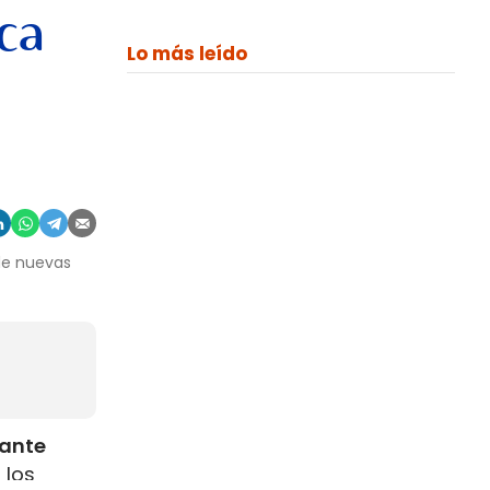
ca
Lo más leído
 de nuevas
rante
 los