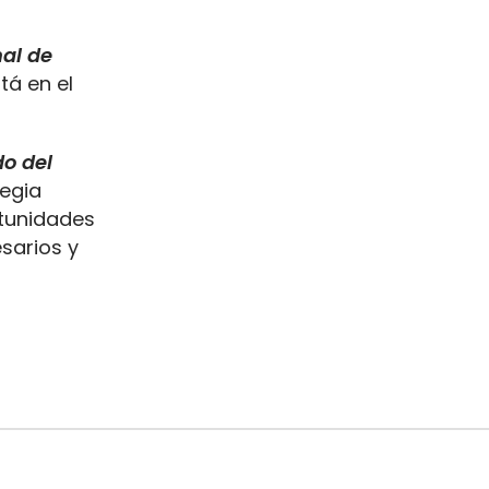
al de
tá en el
o del
tegia
rtunidades
sarios y