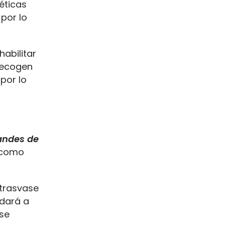
éticas
por lo
habilitar
recogen
 por lo
andes de
í como
 trasvase
udará a
 se