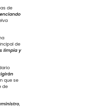
eas de
tenciando
elva
una
incipal de
 limpia y
dario
igirán
ón que se
e de
uministro
,