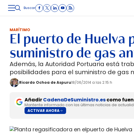
Buscar
LOGÍSTICA
INMOLOGÍSTICA
INTRALOGÍSTICA
CARRETE
MARÍTIMO
El puerto de Huelva p
suministro de gas an
Además, la Autoridad Portuaria está tr
posibilidades para el suministro de gas n
Ricardo Ochoa de Aspuru
18/06/2014 a las 2:15 h
Añadir
CadenaDeSuministro.es
como fuent
Mantente informado con las últimas noticias de actuali
ACTIVAR AHORA