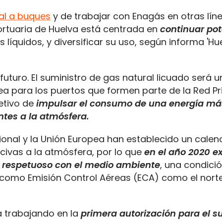
ral a buques
y de trabajar con Enagás en otras lín
Portuaria de Huelva está centrada en
continuar po
es líquidos, y diversificar su uso, según informa 'Hu
futuro. El suministro de gas natural licuado será 
ea para los puertos que formen parte de la Red Pr
etivo de
impulsar el consumo de una energía más
ntes a la atmósfera.
ional y la Unión Europea han establecido un calen
ocivas a la atmósfera, por lo que
en el año 2020 ex
 respetuoso con el medio ambiente
, una condici
 como Emisión Control Aéreas (ECA) como el nort
tá trabajando en la
primera autorización para el s