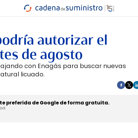
INDUSTRIA
RA
MARÍTIMO
INTERMODAL
PROTAGO
CARRETERA
odría autorizar el
tes de agosto
abajando con Enagás para buscar nuevas
atural licuado.
e preferida de Google de forma gratuita.
dad.