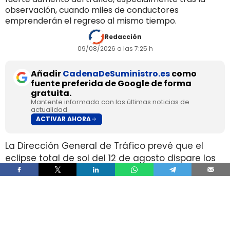
observación, cuando miles de conductores
emprenderán el regreso al mismo tiempo.
Redacción
09/08/2026 a las 7:25 h
Añadir
CadenaDeSuministro.es
como
fuente preferida de Google de forma
gratuita.
Mantente informado con las últimas noticias de
actualidad.
ACTIVAR AHORA
La Dirección General de Tráfico prevé que el
eclipse total de sol del 12 de agosto dispare los
desplazamientos por carretera hacia las zonas
de mejor visibilidad, en plena temporada alta de
verano. El organismo calcula un aumento del
tráfico de entre el 30% y el 100%, con entre
400.000 y 1,5 millones de viajes adicionales.