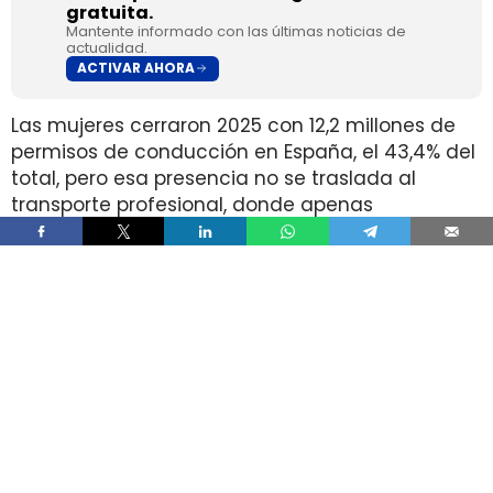
gratuita.
Mantente informado con las últimas noticias de
actualidad.
ACTIVAR AHORA
Las mujeres cerraron 2025 con 12,2 millones de
permisos de conducción en España, el 43,4% del
total, pero esa presencia no se traslada al
transporte profesional, donde apenas
representan el 2% de un colectivo de 250.000
conductores. La brecha aparece pese a que
25.000 mujeres sí cuentan con el permiso
necesario para trabajar al volante.
Ahí está la principal contradicción del sector. La
capacidad legal para incorporarse existe en una
escala muy superior a la presencia real en
cabina, mientras la actividad mantiene
jornadas y arranques de semana que siguen
condicionando la entrada y la permanencia en