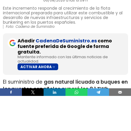
06/08/2026 a las 13:09 h
Este incremento responde al crecimiento de la flota
internacional preparada para utilizar este combustible y al
desarrollo de nuevas infraestructuras y servicios de
bunkering en los puertos españoles.
Foto: Cadena de Suministro
Añadir
CadenaDeSuministro.es
como
fuente preferida de Google de forma
gratuita.
Mantente informado con las últimas noticias de
actualidad.
ACTIVAR AHORA
El suministro de
gas natural licuado a buques en
los puertos españoles superó los 8,1 TWh
durante 2025
, un volumen que multiplica por
más de cuatro el registrado apenas dos años
antes, según los datos recopilados por Gasnam.
La energía suministrada, que incluye tanto GNL
de origen fósil como renovable, equivaldría