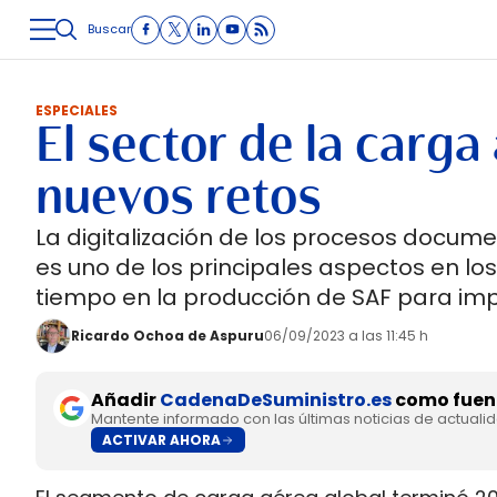
Buscar
LOGÍSTICA
INMOLOGÍSTICA
INTRALOGÍSTICA
CARRETE
ESPECIALES
El sector de la carg
nuevos retos
La digitalización de los procesos docume
es uno de los principales aspectos en l
tiempo en la producción de SAF para imp
Ricardo Ochoa de Aspuru
06/09/2023 a las 11:45 h
Añadir
CadenaDeSuministro.es
como fuent
Mantente informado con las últimas noticias de actuali
ACTIVAR AHORA