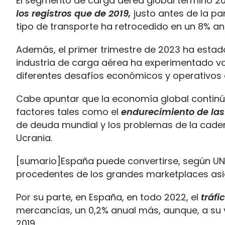
El segmento de carga aérea global terminó 20
los registros que de 2019,
justo antes de la p
tipo de transporte ha retrocedido en un 8% anu
Además, el primer trimestre de 2023 ha est
industria de carga aérea ha experimentado vol
diferentes desafíos económicos y operativos 
Cabe apuntar que la economía global contin
factores tales como el
endurecimiento de las
de deuda mundial y los problemas de la cadena
Ucrania.
[sumario]España puede convertirse, según UNO
procedentes de los grandes marketplaces asiá
Por su parte, en España, en todo 2022, el
tráfi
mercancías, un 0,2% anual más, aunque, a su
2019.