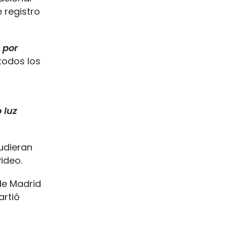
 registro
 por
 todos los
 luz
pudieran
ideo.
de Madrid
artió