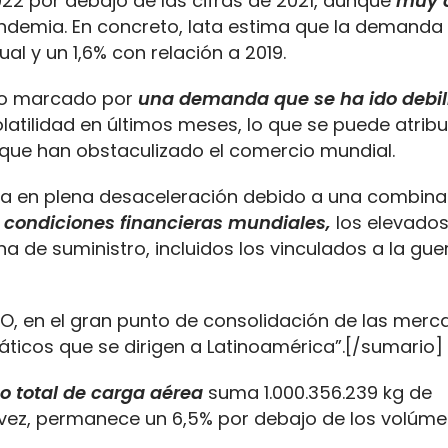
22 por debajo de las cifras de 2021, aunque
muy 
andemia. En concreto, Iata estima que la demanda
al y un 1,6% con relación a 2019.
ado marcado por
una demanda que se ha ido debil
atilidad en últimos meses, lo que se puede atribui
que han obstaculizado el comercio mundial.
úa en plena desaceleración debido a una combina
 condiciones financieras mundiales,
los elevados
 de suministro, incluidos los vinculados a la gue
, en el gran punto de consolidación de las merc
ticos que se dirigen a Latinoamérica”.[/sumario]
co total de carga aérea
suma 1.000.356.239 kg de
 vez, permanece un 6,5% por debajo de los volúm