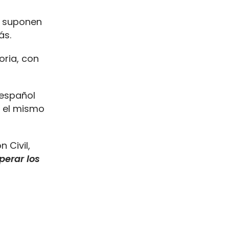
 suponen
ás.
oria, con
 español
n el mismo
 Civil,
perar los