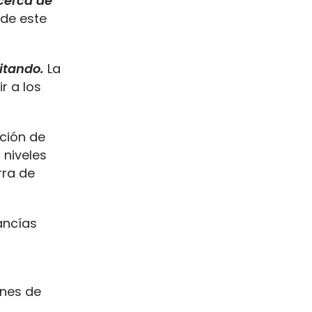
cerca de
 de este
itando.
La
r a los
ción de
 niveles
rra de
ancías
enes de