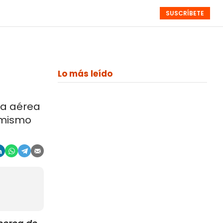
SUSCRÍBETE
RESÚMENES
NISTAS
MONOGRÁFICOS
EVENTOS
SEMANALES
Lo más leído
ga aérea
l mismo