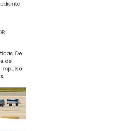
mediante
DB
ticas. De
es de
l impulso
s.