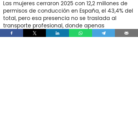
Las mujeres cerraron 2025 con 12,2 millones de
permisos de conducción en España, el 43,4% del
total, pero esa presencia no se traslada al
transporte profesional, donde apenas
representan el 2% de un colectivo de 250.000
conductores. La brecha aparece pese a que
25.000 mujeres sí cuentan con el permiso
necesario para trabajar al volante.
Ahí está la principal contradicción del sector. La
capacidad legal para incorporarse existe en una
escala muy superior a la presencia real en
cabina, mientras la actividad mantiene
jornadas y arranques de semana que siguen
condicionando la entrada y la permanencia en
la conducción de mercancías.
Solo 5.000 mujeres conducen
camiones pese a que 25.000 tienen