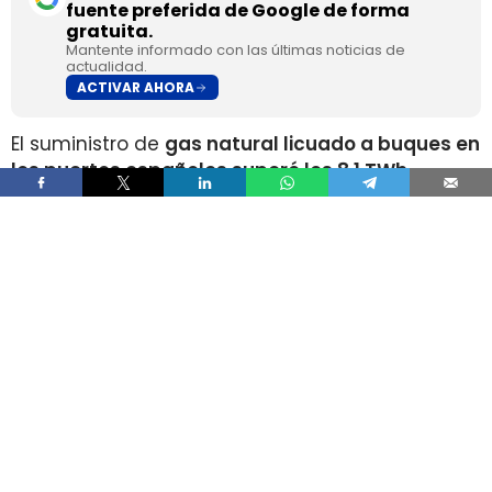
fuente preferida de Google de forma
gratuita.
Mantente informado con las últimas noticias de
actualidad.
ACTIVAR AHORA
El suministro de
gas natural licuado a buques en
los puertos españoles superó los 8,1 TWh
durante 2025
, un volumen que multiplica por
más de cuatro el registrado apenas dos años
antes, según los datos recopilados por Gasnam.
La energía suministrada, que incluye tanto GNL
de origen fósil como renovable, equivaldría
aproximadamente a
llenar el depósito de 16
millones de automóviles
.
Este incremento responde al crecimiento de la
flota internacional preparada para utilizar este
combustible y al desarrollo de
nuevas
infraestructuras y servicios de bunkering
en los