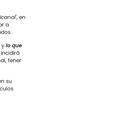
icanal
', en
r a
ados.
s y
lo que
incidirá
al, tener
en su
ículos