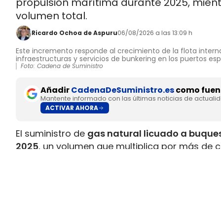
propulsión marítima durante 2025, mient
volumen total.
Ricardo Ochoa de Aspuru
06/08/2026 a las 13:09 h
Este incremento responde al crecimiento de la flota interna
infraestructuras y servicios de bunkering en los puertos es
Foto: Cadena de Suministro
Añadir
CadenaDeSuministro.es
como fuent
Mantente informado con las últimas noticias de actuali
ACTIVAR AHORA
El suministro de
gas natural licuado a buques
2025
, un volumen que multiplica por más de c
datos recopilados por Gasnam. La energía sum
renovable, equivaldría aproximadamente a
ll
Este incremento responde al crecimiento de la 
combustible y al desarrollo de
nuevas infraes
españoles. Gasnam considera que esta evol