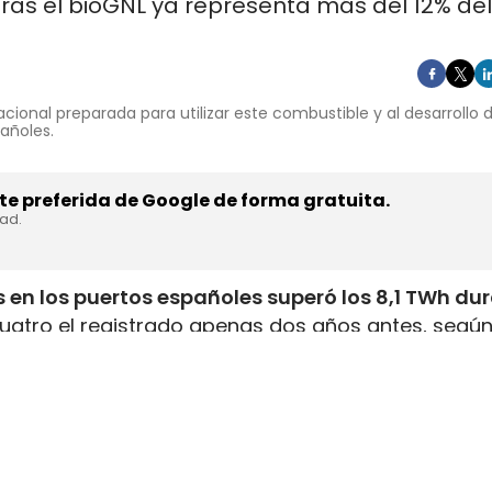
ras el bioGNL ya representa más del 12% del
cional preparada para utilizar este combustible y al desarrollo
pañoles.
e preferida de Google de forma gratuita.
dad.
 en los puertos españoles superó los 8,1 TWh du
uatro el registrado apenas dos años antes, según
inistrada, que incluye tanto GNL de origen fósil 
enar el depósito de 16 millones de automóviles
.
flota internacional preparada para utilizar este
tructuras y servicios de bunkering
en los puertos
ución está consolidando a España como
uno de lo