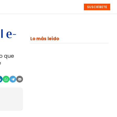
SUSCRÍBETE
RESÚMENES
NISTAS
MONOGRÁFICOS
EVENTOS
SEMANALES
l e-
Lo más leído
lo que
e