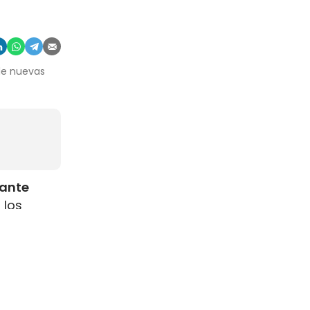
 de nuevas
rante
 los
como
s