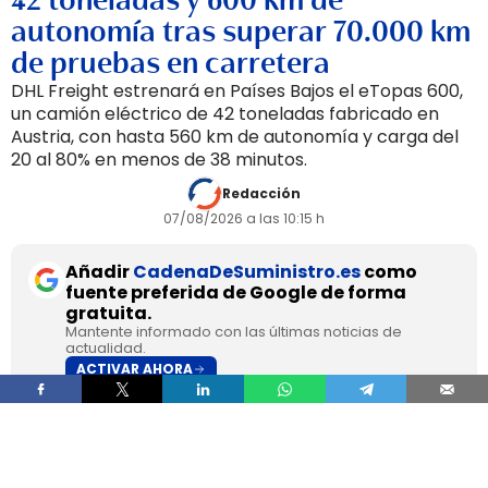
42 toneladas y 600 km de
autonomía tras superar 70.000 km
de pruebas en carretera
DHL Freight estrenará en Países Bajos el eTopas 600,
un camión eléctrico de 42 toneladas fabricado en
Austria, con hasta 560 km de autonomía y carga del
20 al 80% en menos de 38 minutos.
Redacción
07/08/2026 a las 10:15 h
Añadir
CadenaDeSuministro.es
como
fuente preferida de Google de forma
gratuita.
Mantente informado con las últimas noticias de
actualidad.
ACTIVAR AHORA
DHL Freight pondrá en servicio en septiembre en
los Países Bajos el primer camión de gran
tonelaje fabricado en Europa por
SuperPanther,