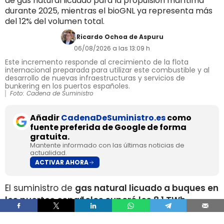
de gas natural licuado para la propulsión marítima
durante 2025, mientras el bioGNL ya representa más
del 12% del volumen total.
Ricardo Ochoa de Aspuru
06/08/2026 a las 13:09 h
Este incremento responde al crecimiento de la flota
internacional preparada para utilizar este combustible y al
desarrollo de nuevas infraestructuras y servicios de
bunkering en los puertos españoles.
Foto: Cadena de Suministro
Añadir
CadenaDeSuministro.es
como
fuente preferida de Google de forma
gratuita.
Mantente informado con las últimas noticias de
actualidad.
ACTIVAR AHORA
El suministro de
gas natural licuado a buques en
los puertos españoles superó los 8,1 TWh
durante 2025
, un volumen que multiplica por