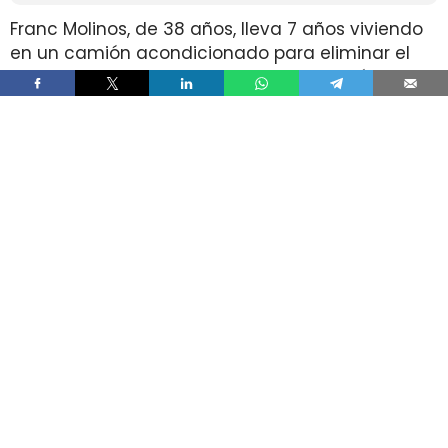
Franc Molinos, de 38 años, lleva 7 años viviendo
en un camión acondicionado para eliminar el
alquiler y recortar sus gastos fijos. El vehículo
incorpora cocina, dormitorio, espacio de
almacenamiento, sistema de acumulación de
agua y paneles solares para generar
electricidad.
El ahorro en vivienda ha cambiado por completo
su estructura de gasto, pero no ha borrado las
exigencias diarias de esa fórmula. Molinos
afirma que dejó de pagar alquiler y luz y que
apenas paga agua, aunque a cambio afronta
de forma constante el mantenimiento del
vehículo, la gestión de recursos, el espacio
reducido y la búsqueda de aparcamiento.
Franc Molinos eliminó el alquiler y