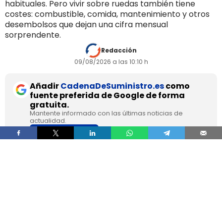
habituales. Pero vivir sobre ruedas también tiene
costes: combustible, comida, mantenimiento y otros
desembolsos que dejan una cifra mensual
sorprendente.
Redacción
09/08/2026 a las 10:10 h
Añadir
CadenaDeSuministro.es
como
fuente preferida de Google de forma
gratuita.
Mantente informado con las últimas noticias de
actualidad.
ACTIVAR AHORA
Franc Molinos, de 38 años, lleva 7 años viviendo
en un camión acondicionado para eliminar el
alquiler y recortar sus gastos fijos. El vehículo
incorpora cocina, dormitorio, espacio de
almacenamiento, sistema de acumulación de
agua y paneles solares para generar