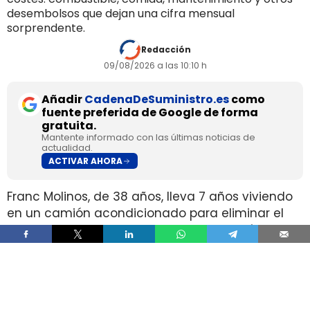
desembolsos que dejan una cifra mensual
sorprendente.
Redacción
09/08/2026 a las 10:10 h
Añadir
CadenaDeSuministro.es
como
fuente preferida de Google de forma
gratuita.
Mantente informado con las últimas noticias de
actualidad.
ACTIVAR AHORA
Franc Molinos, de 38 años, lleva 7 años viviendo
en un camión acondicionado para eliminar el
alquiler y recortar sus gastos fijos. El vehículo
incorpora cocina, dormitorio, espacio de
almacenamiento, sistema de acumulación de
agua y paneles solares para generar
electricidad.