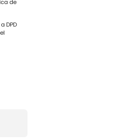
ica de
 a DPD
el