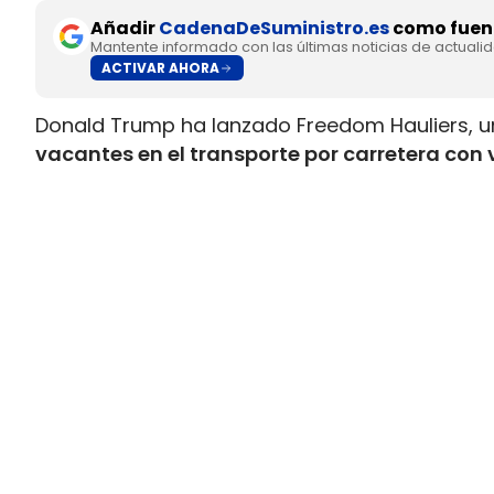
Añadir
CadenaDeSuministro.es
como fuent
Mantente informado con las últimas noticias de actuali
ACTIVAR AHORA
Donald Trump ha lanzado Freedom Hauliers, 
vacantes en el transporte por carretera con 
controles sobre conductores comerciales ex
conducir comercial, la CDL, para quienes ya m
facilidades de entrada para quienes acaban de 
El plan combina dos movimientos que tensan
Por un lado, la administración promete incor
sostiene que ya ha retirado de las carretera
mientras Trump también habló de más de 20.
CDL anuladas tras suspender una prueba de in
Trump acelera la CDL para vet
acceso preferente