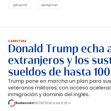
geopost
dpdgroup
CARRETERA
Donald Trump echa 
extranjeros y los su
sueldos de hasta 100
Trump pone en marcha un plan para susti
veteranos militares, con acceso acelerad
inmigración y dominio del inglés.
Redacción
06/08/2026 a las 6:35 h