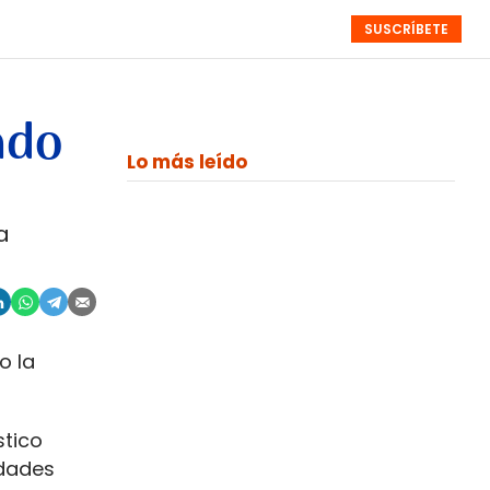
SUSCRÍBETE
RESÚMENES
NISTAS
MONOGRÁFICOS
EVENTOS
SEMANALES
ado
Lo más leído
a
o la
stico
idades