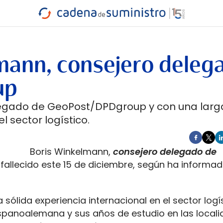
INDUSTRIA
RA
MARÍTIMO
INTERMODAL
PROTAGO
CARRETERA
lmann, consejero deleg
up
legado de GeoPost/DPDgroup y con una larg
l sector logístico.
Boris Winkelmann,
consejero delegado de
allecido este 15 de diciembre, según ha informad
 sólida experiencia internacional en el sector logí
panoalemana y sus años de estudio en las local