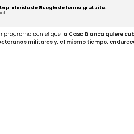
e preferida de Google de forma gratuita.
dad.
un programa con el que
la Casa Blanca quiere cub
veteranos militares y, al mismo tiempo, endurece
tranjeros
. La medida acelera el acceso a la licenc
anejaron vehículos pesados en el ejército y amplí
dejar el servicio activo.
 el mercado laboral del camión en direcciones 
porar nuevos conductores en cuestión de semanas;
s a más de 24.000 conductores comerciales extranj
000 inmigrantes indocumentados apartados y de 
glés.
eranos y amplía de 12 a 24 meses 