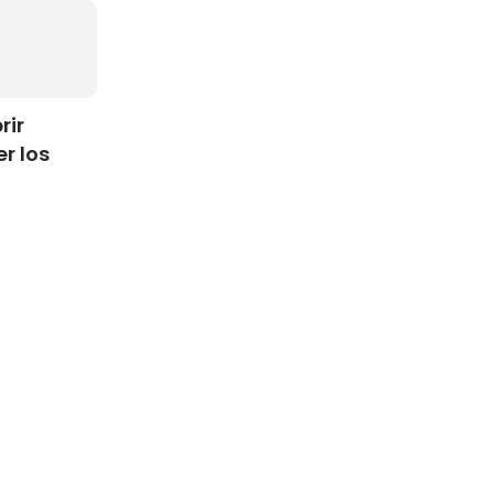
rir
r los
ia de
a las
opuestas.
 por otro,
eros,
26.000
el