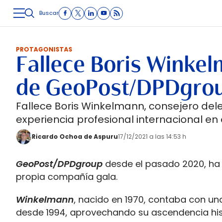
Buscar
LOGÍSTICA
INMOLOGÍSTICA
INTRALOGÍSTICA
CARRETE
PROTAGONISTAS
Fallece Boris Winke
de GeoPost/DPDgro
Fallece Boris Winkelmann, consejero de
experiencia profesional internacional en e
Ricardo Ochoa de Aspuru
17/12/2021 a las 14:53 h
GeoPost/DPDgroup
desde el pasado 2020, ha f
propia compañía gala.
Winkelmann
, nacido en 1970, contaba con una
desde 1994, aprovechando su ascendencia his