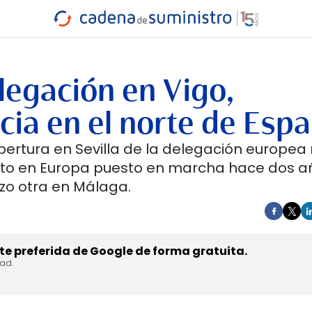
INDUSTRIA
RA
MARÍTIMO
INTERMODAL
PROTAGO
CARRETERA
legación en Vigo,
ia en el norte de Esp
apertura en Sevilla de la delegación europe
ento en Europa puesto en marcha hace dos añ
zo otra en Málaga.
e preferida de Google de forma gratuita.
dad.