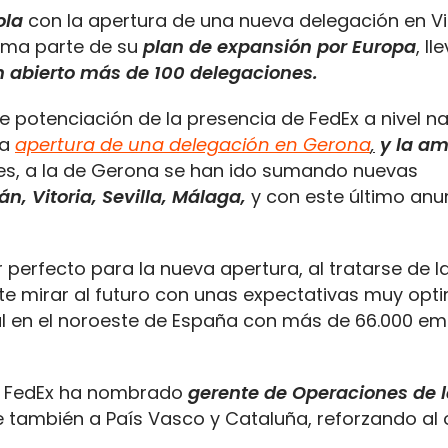
ola
con la apertura de una nueva delegación en Vi
orma parte de su
plan de expansión por Europa
, l
 abierto
más de 100 delegaciones.
e potenciación de la presencia de FedEx a nivel n
la
apertura de una delegación en Gerona
,
y la am
s, a la de Gerona se han ido sumando nuevas
án, Vitoria, Sevilla, Málaga,
y con este último anu
r perfecto para la nueva apertura, al tratarse de l
ite mirar al futuro con unas expectativas muy opti
ial en el noroeste de España con más de 66.000 e
n, FedEx ha nombrado
g
er
ente de Operaciones de 
ye también a País Vasco y Cataluña, reforzando al