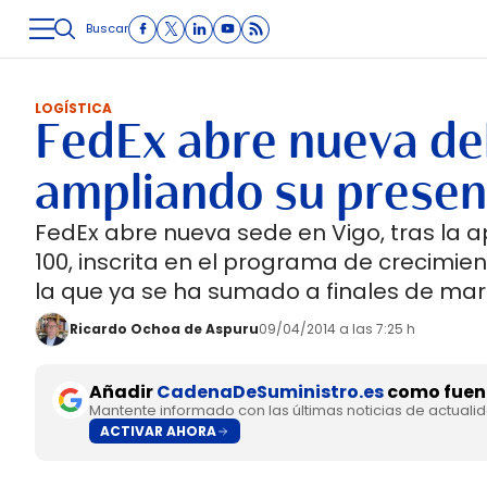
Buscar
LOGÍSTICA
INMOLOGÍSTICA
INTRALOGÍSTICA
CARRETE
LOGÍSTICA
FedEx abre nueva de
ampliando su presenc
FedEx abre nueva sede en Vigo, tras la 
100, inscrita en el programa de crecimi
la que ya se ha sumado a finales de mar
Ricardo Ochoa de Aspuru
09/04/2014 a las 7:25 h
Añadir
CadenaDeSuministro.es
como fuent
Mantente informado con las últimas noticias de actuali
ACTIVAR AHORA