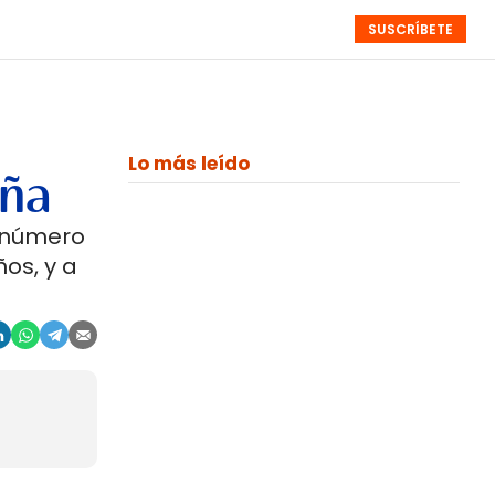
SUSCRÍBETE
RESÚMENES
NISTAS
MONOGRÁFICOS
EVENTOS
SEMANALES
Lo más leído
aña
a número
os, y a