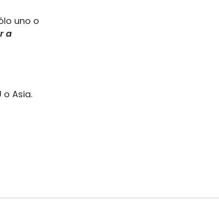
ólo uno o
r a
 o Asia.