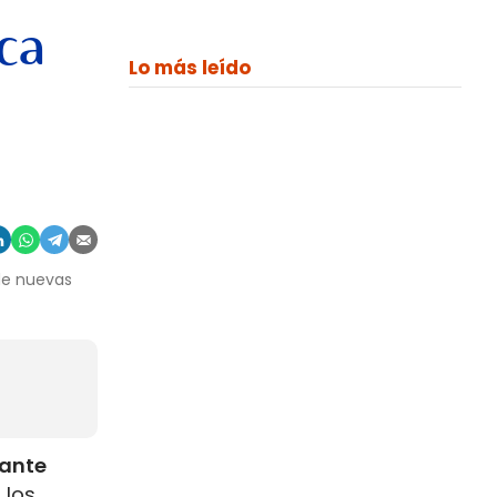
ca
Lo más leído
 de nuevas
rante
 los