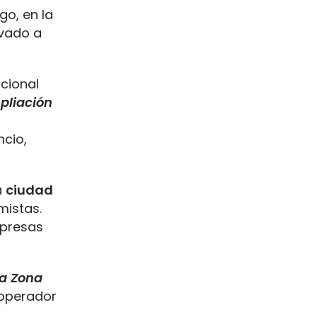
go, en la
levado a
acional
pliación
ncio,
a
ciudad
mistas.
mpresas
la Zona
 operador