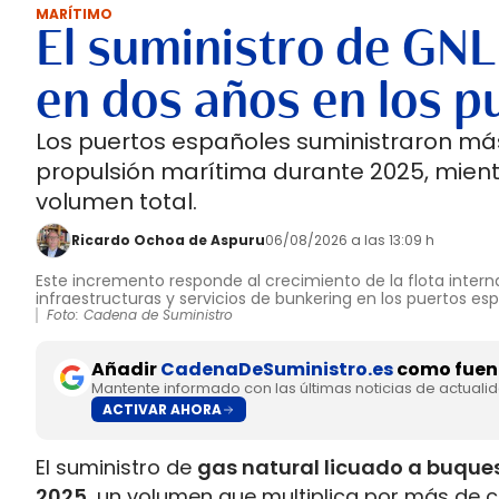
MARÍTIMO
El suministro de GNL
en dos años en los p
Los puertos españoles suministraron más
propulsión marítima durante 2025, mient
volumen total.
Ricardo Ochoa de Aspuru
06/08/2026 a las 13:09 h
Este incremento responde al crecimiento de la flota interna
infraestructuras y servicios de bunkering en los puertos es
Foto: Cadena de Suministro
Añadir
CadenaDeSuministro.es
como fuent
Mantente informado con las últimas noticias de actuali
ACTIVAR AHORA
El suministro de
gas natural licuado a buques
2025
, un volumen que multiplica por más de c