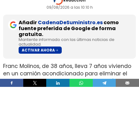
Redacción
09/08/2026 a las 10:10 h
Añadir
CadenaDeSuministro.es
como
fuente preferida de Google de forma
gratuita.
Mantente informado con las últimas noticias de
actualidad.
ACTIVAR AHORA
Franc Molinos, de 38 años, lleva 7 años viviendo
en un camión acondicionado para eliminar el
alquiler y recortar sus gastos fijos. El vehículo
incorpora cocina, dormitorio, espacio de
almacenamiento, sistema de acumulación de
agua y paneles solares para generar
electricidad.
El ahorro en vivienda ha cambiado por completo
su estructura de gasto, pero no ha borrado las